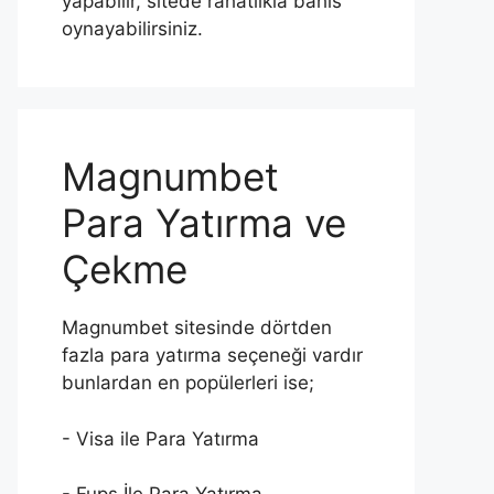
yapabilir, sitede rahatlıkla bahis
oynayabilirsiniz.
Magnumbet
Para Yatırma ve
Çekme
Magnumbet sitesinde dörtden
fazla para yatırma seçeneği vardır
bunlardan en popülerleri ise;
- Visa ile Para Yatırma