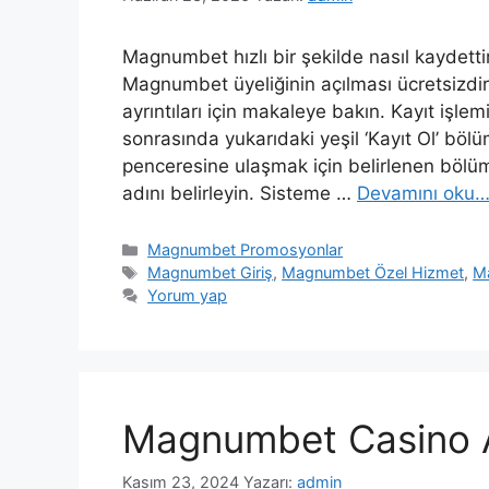
Magnumbet hızlı bir şekilde nasıl kaydettir
Magnumbet üyeliğinin açılması ücretsizdi
ayrıntıları için makaleye bakın. Kayıt işl
sonrasında yukarıdaki yeşil ‘Kayıt Ol’ böl
penceresine ulaşmak için belirlenen bölüme 
adını belirleyin. Sisteme …
Devamını oku
Kategoriler
Magnumbet Promosyonlar
Etiketler
Magnumbet Giriş
,
Magnumbet Özel Hizmet
,
M
Yorum yap
Magnumbet Casino A
Kasım 23, 2024
Yazarı:
admin