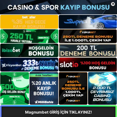
×
Magnumbet GİRİŞ İÇİN TIKLAYINIZ!