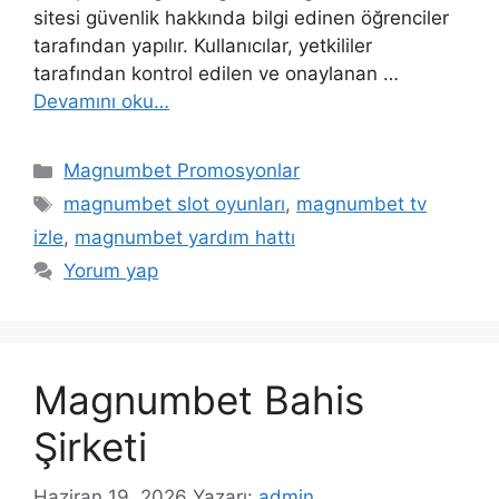
sitesi güvenlik hakkında bilgi edinen öğrenciler
tarafından yapılır. Kullanıcılar, yetkililer
tarafından kontrol edilen ve onaylanan …
Devamını oku…
Kategoriler
Magnumbet Promosyonlar
Etiketler
magnumbet slot oyunları
,
magnumbet tv
izle
,
magnumbet yardım hattı
Yorum yap
Magnumbet Bahis
Şirketi
Haziran 19, 2026
Yazarı:
admin