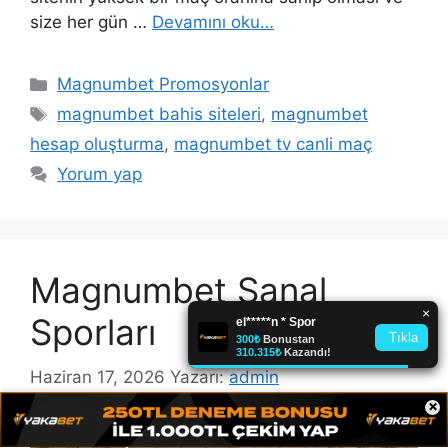
size her gün …
Devamını oku…
Kategoriler
Magnumbet Promosyonlar
Etiketler
magnumbet bahis siteleri
,
magnumbet
hesap oluşturma
,
magnumbet tv canli maç
Yorum yap
Magnumbet Sanal
Sporları
Haziran 17, 2026
Yazarı:
admin
×