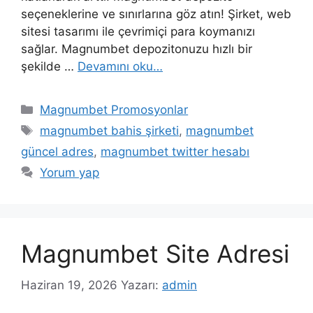
seçeneklerine ve sınırlarına göz atın! Şirket, web
sitesi tasarımı ile çevrimiçi para koymanızı
sağlar. Magnumbet depozitonuzu hızlı bir
şekilde …
Devamını oku…
Kategoriler
Magnumbet Promosyonlar
Etiketler
magnumbet bahis şirketi
,
magnumbet
güncel adres
,
magnumbet twitter hesabı
Yorum yap
Magnumbet Site Adresi
Haziran 19, 2026
Yazarı:
admin