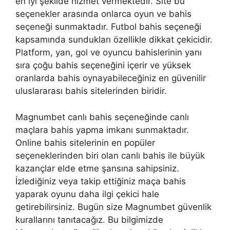
en iyi şekilde hizmet vermektedir. Site bu
seçenekler arasında onlarca oyun ve bahis
seçeneği sunmaktadır. Futbol bahis seçeneği
kapsamında sundukları özellikle dikkat çekicidir.
Platform, yan, gol ve oyuncu bahislerinin yanı
sıra çoğu bahis seçeneğini içerir ve yüksek
oranlarda bahis oynayabileceğiniz en güvenilir
uluslararası bahis sitelerinden biridir.
Magnumbet canlı bahis seçeneğinde canlı
maçlara bahis yapma imkanı sunmaktadır.
Online bahis sitelerinin en popüler
seçeneklerinden biri olan canlı bahis ile büyük
kazançlar elde etme şansına sahipsiniz.
İzlediğiniz veya takip ettiğiniz maça bahis
yaparak oyunu daha ilgi çekici hale
getirebilirsiniz. Bugün size Magnumbet güvenlik
kurallarını tanıtacağız. Bu bilgimizde