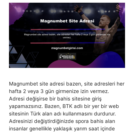
Magnumbet site adresi bazen, site adresleri her
hafta 2 veya 3 gün girmenize izin vermez.
Adresi değişirse bir bahis sitesine giriş
yapamazsınız. Bazen, BTK adlı bir yer bir web
sitesinin Türk alan adı kullanmasını durdurur.
Adresinizi değiştirdiğinizde spora bahis alan
insanlar genellikle yaklaşık yarım saat içinde