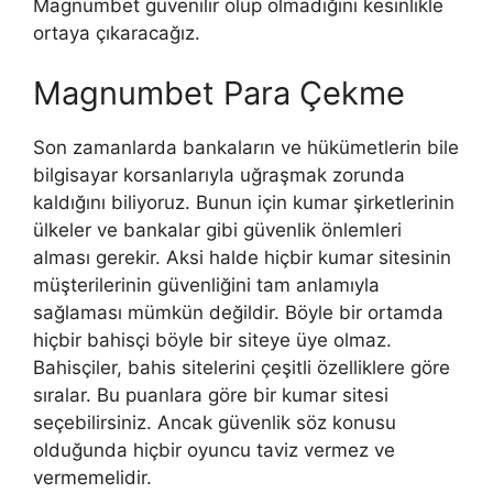
Magnumbet güvenilir olup olmadığını kesinlikle
ortaya çıkaracağız.
Magnumbet Para Çekme
Son zamanlarda bankaların ve hükümetlerin bile
bilgisayar korsanlarıyla uğraşmak zorunda
kaldığını biliyoruz. Bunun için kumar şirketlerinin
ülkeler ve bankalar gibi güvenlik önlemleri
alması gerekir. Aksi halde hiçbir kumar sitesinin
müşterilerinin güvenliğini tam anlamıyla
sağlaması mümkün değildir. Böyle bir ortamda
hiçbir bahisçi böyle bir siteye üye olmaz.
Bahisçiler, bahis sitelerini çeşitli özelliklere göre
sıralar. Bu puanlara göre bir kumar sitesi
seçebilirsiniz. Ancak güvenlik söz konusu
olduğunda hiçbir oyuncu taviz vermez ve
vermemelidir.