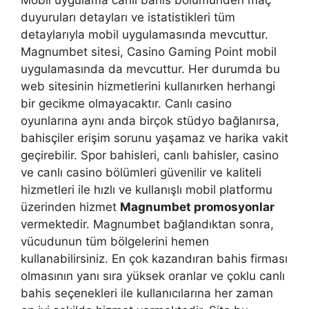
Mobil uygulama canlı bahis bölümünden maç
duyuruları detayları ve istatistikleri tüm
detaylarıyla mobil uygulamasında mevcuttur.
Magnumbet sitesi, Casino Gaming Point mobil
uygulamasında da mevcuttur. Her durumda bu
web sitesinin hizmetlerini kullanırken herhangi
bir gecikme olmayacaktır. Canlı casino
oyunlarına aynı anda birçok stüdyo bağlanırsa,
bahisçiler erişim sorunu yaşamaz ve harika vakit
geçirebilir. Spor bahisleri, canlı bahisler, casino
ve canlı casino bölümleri güvenilir ve kaliteli
hizmetleri ile hızlı ve kullanışlı mobil platformu
üzerinden hizmet
Magnumbet promosyonlar
vermektedir. Magnumbet bağlandıktan sonra,
vücudunun tüm bölgelerini hemen
kullanabilirsiniz. En çok kazandıran bahis firması
olmasının yanı sıra yüksek oranlar ve çoklu canlı
bahis seçenekleri ile kullanıcılarına her zaman