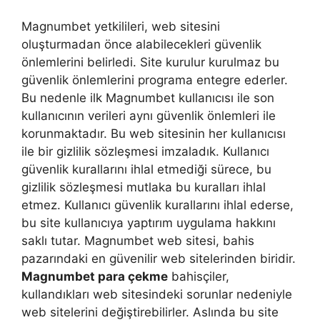
Magnumbet yetkilileri, web sitesini
oluşturmadan önce alabilecekleri güvenlik
önlemlerini belirledi. Site kurulur kurulmaz bu
güvenlik önlemlerini programa entegre ederler.
Bu nedenle ilk Magnumbet kullanıcısı ile son
kullanıcının verileri aynı güvenlik önlemleri ile
korunmaktadır. Bu web sitesinin her kullanıcısı
ile bir gizlilik sözleşmesi imzaladık. Kullanıcı
güvenlik kurallarını ihlal etmediği sürece, bu
gizlilik sözleşmesi mutlaka bu kuralları ihlal
etmez. Kullanıcı güvenlik kurallarını ihlal ederse,
bu site kullanıcıya yaptırım uygulama hakkını
saklı tutar. Magnumbet web sitesi, bahis
pazarındaki en güvenilir web sitelerinden biridir.
Magnumbet para çekme
bahisçiler,
kullandıkları web sitesindeki sorunlar nedeniyle
web sitelerini değiştirebilirler. Aslında bu site