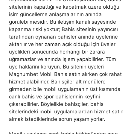
sitelerinin kapattığı ve kapatmak üzere olduğu
isim güncelleme anlaşmalarının anında
görülebilmesidir. Bu iletişim kanalı sayesinde
kapanma riski yoktur; Bahis sitesinin yayıncısı
tarafından oynanan bahisler anında üyelerine
aktarılır ve her zaman açık olduğu için üyeler
üyelikleri sonucunda herhangi bir zarara
uğramazlar ve anında işlem yapabilirler. Tüm
üye haklarını koruyun. Bu sitenin üyeleri
Magnumbet Mobil Bahis satın alırken çok rahat
hizmet alabilirler. Bahisçiler alt menülere
girmeden bile mobil uygulamanın üst kısmında
canlı bahis ve spor bahislerinin keyfini
çıkarabilirler. Böylelikle bahisçiler, bahis
sitelerindeki mobil uygulamalardan hizmet satın
almak istediklerinde sorun yaşamıyorlar.