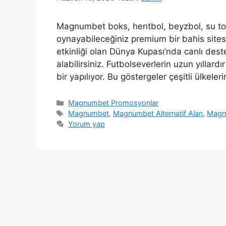
Magnumbet boks, hentbol, beyzbol, su topu
oynayabileceğiniz premium bir bahis site
etkinliği olan Dünya Kupası’nda canlı destek
alabilirsiniz. Futbolseverlerin uzun yıllard
bir yapılıyor. Bu göstergeler çeşitli ülkele
Kategoriler
Magnumbet Promosyonlar
Etiketler
Magnumbet
,
Magnumbet Alternatif Alan
,
Magnu
Yorum yap