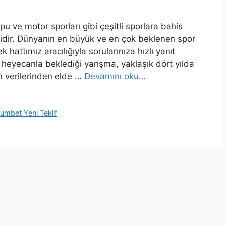
 ve motor sporları gibi çeşitli sporlara bahis
sidir. Dünyanın en büyük ve en çok beklenen spor
 hattımız aracılığıyla sorularınıza hızlı yanıt
ır heyecanla beklediği yarışma, yaklaşık dört yılda
rin verilerinden elde …
Devamını oku…
mbet Yeni Teklif