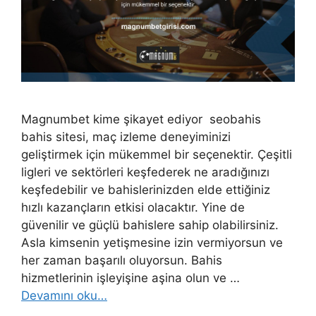
Magnumbet kime şikayet ediyor seobahis
bahis sitesi, maç izleme deneyiminizi
geliştirmek için mükemmel bir seçenektir. Çeşitli
ligleri ve sektörleri keşfederek ne aradığınızı
keşfedebilir ve bahislerinizden elde ettiğiniz
hızlı kazançların etkisi olacaktır. Yine de
güvenilir ve güçlü bahislere sahip olabilirsiniz.
Asla kimsenin yetişmesine izin vermiyorsun ve
her zaman başarılı oluyorsun. Bahis
hizmetlerinin işleyişine aşina olun ve …
Devamını oku…