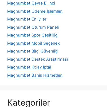
Magnumbet Çevre Bilinci
Magnumbet Ödeme İşlemleri
Magnumbet En İyiler
Magnumbet Oturum Paneli
Magnumbet Spor Çeşitliliği
Magnumbet Mobil Seçenek
Magnumbet Bilgi Güvenliği
Magnumbet Destek Araştırması
Magnumbet Kolay İptal
Magnumbet Bahis Hizmetleri
Kategoriler