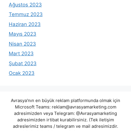
Ağustos 2023
Temmuz 2023
Haziran 2023
Mayıs 2023
Nisan 2023
Mart 2023
Şubat 2023
Ocak 2023
Avrasya'nın en büyük reklam platformunda olmak için
Microsoft Teams:
reklam@avrasyamarketing.com
adresimizden veya Telegram: @Avrasyamarketing
adresimizden irtibat kurabilirsiniz. (Tek iletişim
adreslerimiz teams / telegram ve mail adresimizdir.