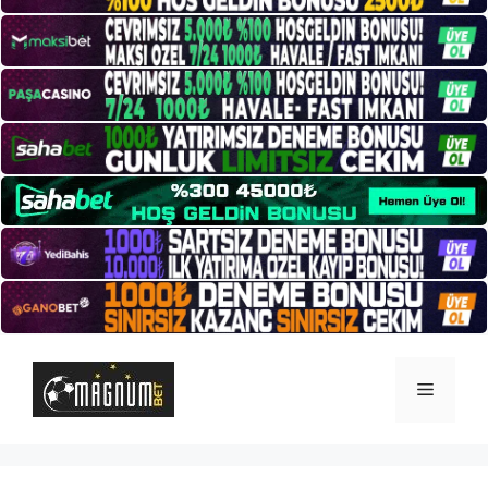
İçeriğe
atla
Menü