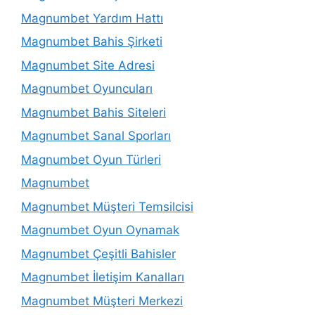
Magnumbet Yardım Hattı
Magnumbet Bahis Şirketi
Magnumbet Site Adresi
Magnumbet Oyuncuları
Magnumbet Bahis Siteleri
Magnumbet Sanal Sporları
Magnumbet Oyun Türleri
Magnumbet
Magnumbet Müşteri Temsilcisi
Magnumbet Oyun Oynamak
Magnumbet Çeşitli Bahisler
Magnumbet İletişim Kanalları
Magnumbet Müşteri Merkezi