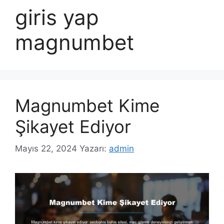
giris yap
magnumbet
Magnumbet Kime
Şikayet Ediyor
Mayıs 22, 2024
Yazarı:
admin