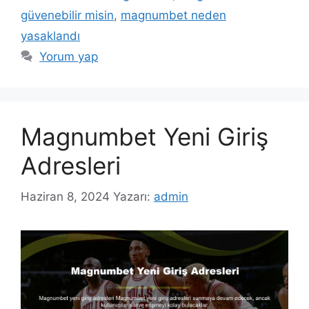
güvenebilir misin
,
magnumbet neden
yasaklandı
Yorum yap
Magnumbet Yeni Giriş
Adresleri
Haziran 8, 2024
Yazarı:
admin