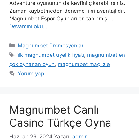
Adventure oyununun da keyfini çıkarabilirsiniz.
Zaman kaybetmeden deneme fikri avantajlıdır.
Magnumbet Espor Oyunları en tanınmış …
Devamını oku…
Kategoriler
Magnumbet Promosyonlar
Etiketler
i̇lk magnumbet üyelik fiyatı
,
magnumbet en
çok oynanan oyun
,
magnumbet maç izle
Yorum yap
Magnumbet Canlı
Casino Türkçe Oyna
Haziran 26, 2024
Yazarı:
admin