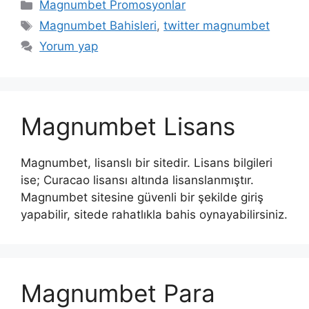
Kategoriler
Magnumbet Promosyonlar
Etiketler
Magnumbet Bahisleri
,
twitter magnumbet
Yorum yap
Magnumbet Lisans
Magnumbet, lisanslı bir sitedir. Lisans bilgileri
ise; Curacao lisansı altında lisanslanmıştır.
Magnumbet sitesine güvenli bir şekilde giriş
yapabilir, sitede rahatlıkla bahis oynayabilirsiniz.
Magnumbet Para