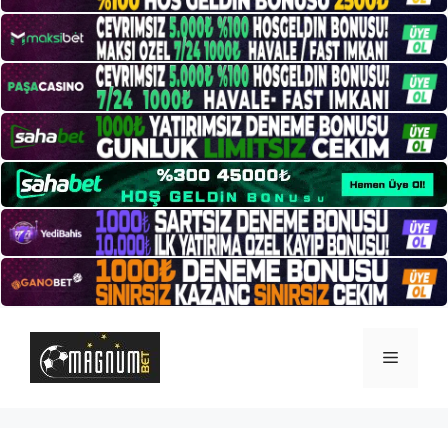
İçeriğe
atla
Menü