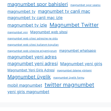
magnumbet spor bahisleri
magnumbet spor seansı
magnumbet tv canli maç
magnumbet tv
magnumbet tv canli maç izle
Magnumbet Twitter
magnumbet tv izle
Magnumbet web sitesi
magnumbet vpn
magnumbet web sitesi adresine ne oldu
magnumbet web sitesi kullanım koşulları
magnumbet whatsapp
magnumbet web sitesine erişemiyorum
magnumbet yeni adres
magnumbet yeni adresi
Magnumbet yeni giriş
Magnumbet Yeni Giriş Adresi
magnumbet ödeme yöntemi
Magnumbet üyelik
magnumbet üyelik formu
twitter magnumbet
mobil magnumbet
yeni giris magnumbet