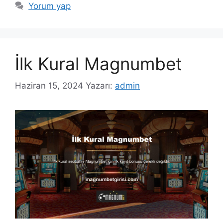
Yorum yap
İlk Kural Magnumbet
Haziran 15, 2024
Yazarı:
admin