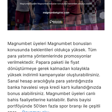
Magnumbet üyeleri Magnumbet bonusları
konusunda beklentileri oldukça yüksek. Tüm
para yatırma yöntemlerinde promosyonlar
verilmektedir. Papara paketi ile fiyat
dönüştürmeye gerek kalmadan kolaylıkla
yüksek indirimli kampanyalar oluşturabilirsiniz.
Sanal hesap aracılığıyla para yatırdığınızda
banka havalesi veya kredi kartı kullandığınızda
bonus alabilirsiniz. Magnumbet üyeleri canlı
bahis faaliyetlerine katılabilir. Bahis bayisi
portföyünde 50’den fazla spor branşı ile çeşitli