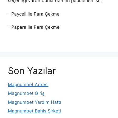
seçeneği vardır bunlardan en popülerleri ise;
- Paycell ile Para Çekme
- Papara ile Para Çekme
Son Yazılar
Magnumbet Adresi
Magnumbet Giriş
Magnumbet Yardım Hattı
Magnumbet Bahis Şirketi