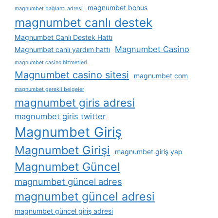
magnumbet bonus
magnumbet bağlantı adresi
magnumbet canlı destek
Magnumbet Canlı Destek Hattı
Magnumbet Casino
Magnumbet canlı yardım hattı
magnumbet casino hizmetleri
Magnumbet casino sitesi
magnumbet com
magnumbet gerekli belgeler
magnumbet giris adresi
magnumbet giris twitter
Magnumbet Giriş
Magnumbet Girişi
magnumbet giriş yap
Magnumbet Güncel
magnumbet güncel adres
magnumbet güncel adresi
magnumbet güncel giriş adresi