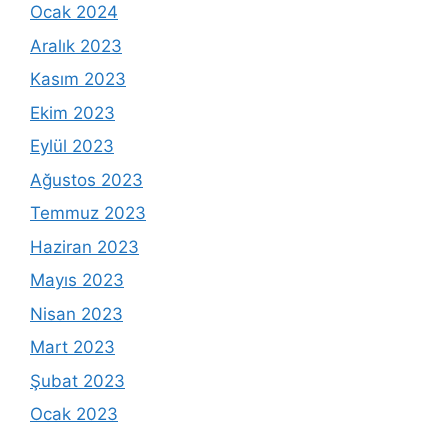
Ocak 2024
Aralık 2023
Kasım 2023
Ekim 2023
Eylül 2023
Ağustos 2023
Temmuz 2023
Haziran 2023
Mayıs 2023
Nisan 2023
Mart 2023
Şubat 2023
Ocak 2023