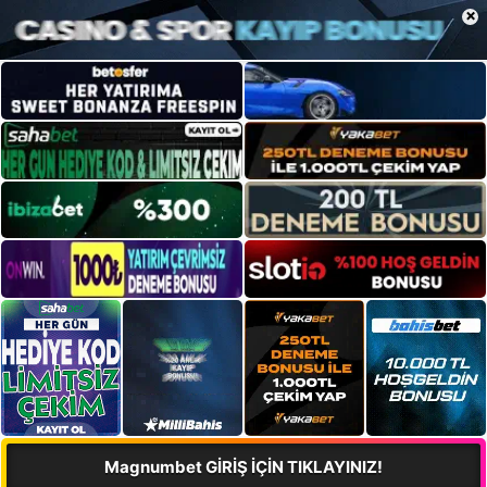
×
Magnumbet GİRİŞ İÇİN TIKLAYINIZ!