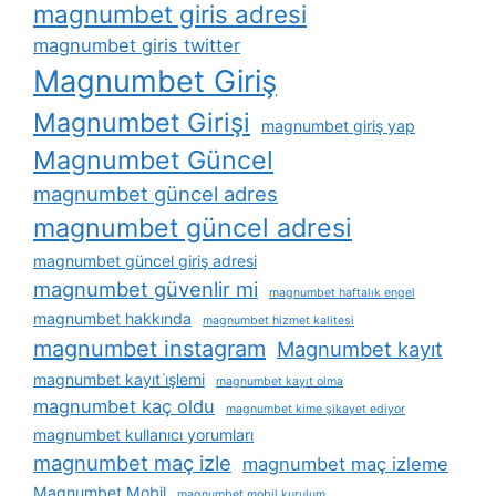
magnumbet giris adresi
magnumbet giris twitter
Magnumbet Giriş
Magnumbet Girişi
magnumbet giriş yap
Magnumbet Güncel
magnumbet güncel adres
magnumbet güncel adresi
magnumbet güncel giriş adresi
magnumbet güvenlir mi
magnumbet haftalık engel
magnumbet hakkında
magnumbet hizmet kalitesi
magnumbet instagram
Magnumbet kayıt
magnumbet kayıt i̇şlemi
magnumbet kayıt olma
magnumbet kaç oldu
magnumbet kime şikayet ediyor
magnumbet kullanıcı yorumları
magnumbet maç izle
magnumbet maç izleme
Magnumbet Mobil
magnumbet mobil kurulum