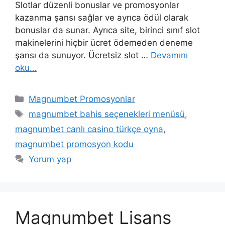
Slotlar düzenli bonuslar ve promosyonlar
kazanma şansı sağlar ve ayrıca ödül olarak
bonuslar da sunar. Ayrıca site, birinci sınıf slot
makinelerini hiçbir ücret ödemeden deneme
şansı da sunuyor. Ücretsiz slot …
Devamını
oku…
Kategoriler
Magnumbet Promosyonlar
Etiketler
magnumbet bahis seçenekleri menüsü
,
magnumbet canlı casino türkçe oyna
,
magnumbet promosyon kodu
Yorum yap
Magnumbet Lisans