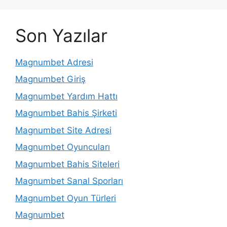
Son Yazılar
Magnumbet Adresi
Magnumbet Giriş
Magnumbet Yardım Hattı
Magnumbet Bahis Şirketi
Magnumbet Site Adresi
Magnumbet Oyuncuları
Magnumbet Bahis Siteleri
Magnumbet Sanal Sporları
Magnumbet Oyun Türleri
Magnumbet