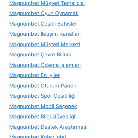
Magnumbet Müşteri Temsilcisi
Magnumbet Oyun Oynamak
Magnumbet Çeşitli Bahisler
Magnumbet İletişim Kanalları
Magnumbet Müşteri Merkezi
Magnumbet Çevre Bilinci
Magnumbet Ödeme İşlemleri
Magnumbet En İyiler
Magnumbet Oturum Paneli
Magnumbet Spor Çeşitliliği
Magnumbet Mobil Seçenek
Magnumbet Bilgi Güvenliği
Magnumbet Destek Araştırması
Magnumbet Kolay İptal