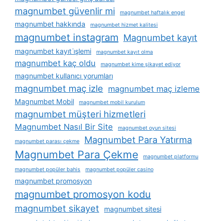
magnumbet güvenlir mi
magnumbet haftalık engel
magnumbet hakkında
magnumbet hizmet kalitesi
magnumbet instagram
Magnumbet kayıt
magnumbet kayıt i̇şlemi
magnumbet kayıt olma
magnumbet kaç oldu
magnumbet kime şikayet ediyor
magnumbet kullanıcı yorumları
magnumbet maç izle
magnumbet maç izleme
Magnumbet Mobil
magnumbet mobil kurulum
magnumbet müşteri hizmetleri
Magnumbet Nasıl Bir Site
magnumbet oyun sitesi
Magnumbet Para Yatırma
magnumbet parası çekme
Magnumbet Para Çekme
magnumbet platformu
magnumbet popüler bahis
magnumbet popüler casino
magnumbet promosyon
magnumbet promosyon kodu
magnumbet sikayet
magnumbet sitesi