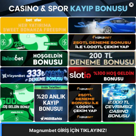
×
Magnumbet GİRİŞ İÇİN TIKLAYINIZ!