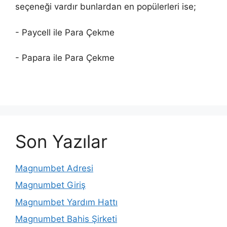
seçeneği vardır bunlardan en popülerleri ise;
- Paycell ile Para Çekme
- Papara ile Para Çekme
Son Yazılar
Magnumbet Adresi
Magnumbet Giriş
Magnumbet Yardım Hattı
Magnumbet Bahis Şirketi