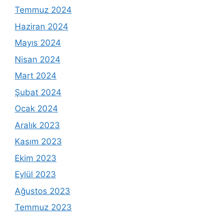
Temmuz 2024
Haziran 2024
Mayıs 2024
Nisan 2024
Mart 2024
Şubat 2024
Ocak 2024
Aralık 2023
Kasım 2023
Ekim 2023
Eylül 2023
Ağustos 2023
Temmuz 2023