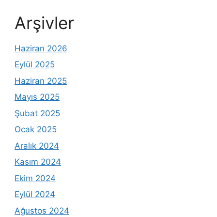
Arşivler
Haziran 2026
Eylül 2025
Haziran 2025
Mayıs 2025
Şubat 2025
Ocak 2025
Aralık 2024
Kasım 2024
Ekim 2024
Eylül 2024
Ağustos 2024