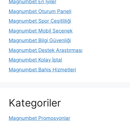
Magnumbet En İyiler
Magnumbet Oturum Paneli
Magnumbet Spor Çeşitliliği
Magnumbet Mobil Seçenek
Magnumbet Bilgi Güvenliği
Magnumbet Destek Araştırması
Magnumbet Kolay İptal
Magnumbet Bahis Hizmetleri
Kategoriler
Magnumbet Promosyonlar