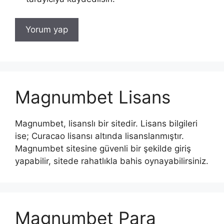
Magnumbet Lisans
Magnumbet, lisanslı bir sitedir. Lisans bilgileri
ise; Curacao lisansı altında lisanslanmıştır.
Magnumbet sitesine güvenli bir şekilde giriş
yapabilir, sitede rahatlıkla bahis oynayabilirsiniz.
Magnumbet Para