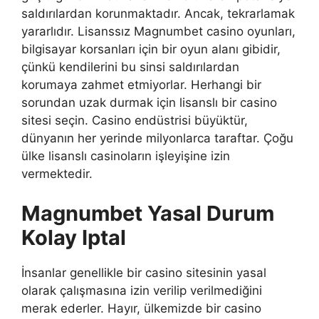
saldırılardan korunmaktadır. Ancak, tekrarlamak
yararlıdır. Lisanssız Magnumbet casino oyunları,
bilgisayar korsanları için bir oyun alanı gibidir,
çünkü kendilerini bu sinsi saldırılardan
korumaya zahmet etmiyorlar. Herhangi bir
sorundan uzak durmak için lisanslı bir casino
sitesi seçin. Casino endüstrisi büyüktür,
dünyanın her yerinde milyonlarca taraftar. Çoğu
ülke lisanslı casinoların işleyişine izin
vermektedir.
Magnumbet Yasal Durum
Kolay Iptal
İnsanlar genellikle bir casino sitesinin yasal
olarak çalışmasına izin verilip verilmediğini
merak ederler. Hayır, ülkemizde bir casino