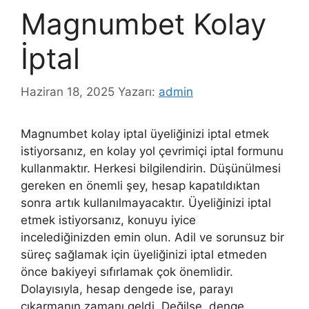
Magnumbet Kolay
İptal
Haziran 18, 2025
Yazarı:
admin
Magnumbet kolay iptal üyeliğinizi iptal etmek
istiyorsanız, en kolay yol çevrimiçi iptal formunu
kullanmaktır. Herkesi bilgilendirin. Düşünülmesi
gereken en önemli şey, hesap kapatıldıktan
sonra artık kullanılmayacaktır. Üyeliğinizi iptal
etmek istiyorsanız, konuyu iyice
incelediğinizden emin olun. Adil ve sorunsuz bir
süreç sağlamak için üyeliğinizi iptal etmeden
önce bakiyeyi sıfırlamak çok önemlidir.
Dolayısıyla, hesap dengede ise, parayı
çıkarmanın zamanı geldi. Değilse, denge