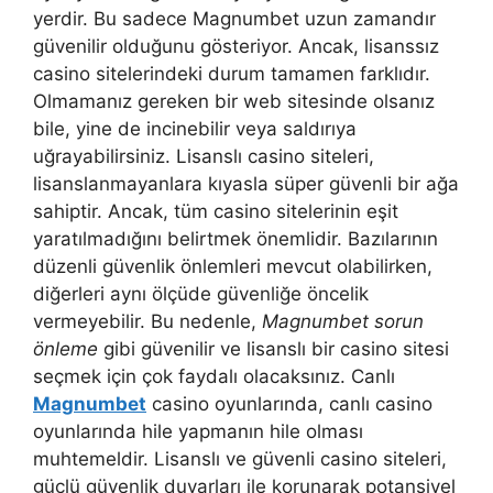
yerdir. Bu sadece Magnumbet uzun zamandır
güvenilir olduğunu gösteriyor. Ancak, lisanssız
casino sitelerindeki durum tamamen farklıdır.
Olmamanız gereken bir web sitesinde olsanız
bile, yine de incinebilir veya saldırıya
uğrayabilirsiniz. Lisanslı casino siteleri,
lisanslanmayanlara kıyasla süper güvenli bir ağa
sahiptir. Ancak, tüm casino sitelerinin eşit
yaratılmadığını belirtmek önemlidir. Bazılarının
düzenli güvenlik önlemleri mevcut olabilirken,
diğerleri aynı ölçüde güvenliğe öncelik
vermeyebilir. Bu nedenle,
Magnumbet sorun
önleme
gibi güvenilir ve lisanslı bir casino sitesi
seçmek için çok faydalı olacaksınız. Canlı
Magnumbet
casino oyunlarında, canlı casino
oyunlarında hile yapmanın hile olması
muhtemeldir. Lisanslı ve güvenli casino siteleri,
güçlü güvenlik duvarları ile korunarak potansiyel