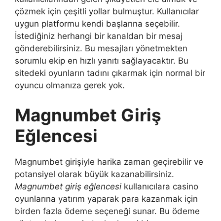
çözmek için çeşitli yollar bulmuştur. Kullanıcılar
uygun platformu kendi başlarına seçebilir.
İstediğiniz herhangi bir kanaldan bir mesaj
gönderebilirsiniz. Bu mesajları yönetmekten
sorumlu ekip en hızlı yanıtı sağlayacaktır. Bu
sitedeki oyunların tadını çıkarmak için normal bir
oyuncu olmanıza gerek yok.
Magnumbet Giriş
Eğlencesi
Magnumbet girişiyle harika zaman geçirebilir ve
potansiyel olarak büyük kazanabilirsiniz.
Magnumbet giriş eğlencesi
kullanıcılara casino
oyunlarına yatırım yaparak para kazanmak için
birden fazla ödeme seçeneği sunar. Bu ödeme