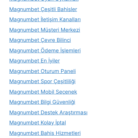
Magnumbet Çeşitli Bahisler
Magnumbet İletişim Kanalları
Magnumbet Müşteri Merkezi
Magnumbet Çevre Bilinci
Magnumbet Ödeme İşlemleri
Magnumbet En İyiler
Magnumbet Oturum Paneli
Magnumbet Spor Çeşitliliği
Magnumbet Mobil Seçenek
Magnumbet Bilgi Güvenliği
Magnumbet Destek Araştırması
Magnumbet Kolay İptal
Magnumbet Bahis Hizmetleri