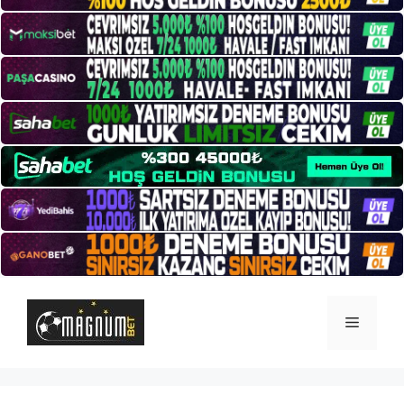
İçeriğe
atla
Menü