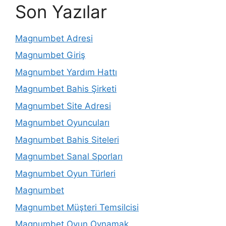
Son Yazılar
Magnumbet Adresi
Magnumbet Giriş
Magnumbet Yardım Hattı
Magnumbet Bahis Şirketi
Magnumbet Site Adresi
Magnumbet Oyuncuları
Magnumbet Bahis Siteleri
Magnumbet Sanal Sporları
Magnumbet Oyun Türleri
Magnumbet
Magnumbet Müşteri Temsilcisi
Magnumbet Oyun Oynamak