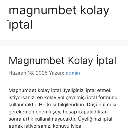
magnumbet kolay
i̇ptal
Magnumbet Kolay İptal
Haziran 18, 2025
Yazarı:
admin
Magnumbet kolay iptal üyeliğinizi iptal etmek
istiyorsanız, en kolay yol çevrimiçi iptal formunu
kullanmaktır. Herkesi bilgilendirin. Düşünülmesi
gereken en önemli şey, hesap kapatıldıktan
sonra artık kullanılmayacaktır. Üyeliğinizi iptal
etmek istiyorsanız, konuyu iyice