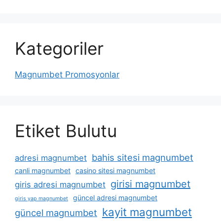
Kategoriler
Magnumbet Promosyonlar
Etiket Bulutu
bahis sitesi magnumbet
adresi magnumbet
canli magnumbet
casino sitesi magnumbet
girisi magnumbet
giris adresi magnumbet
güncel adresi magnumbet
giris yap magnumbet
kayit magnumbet
güncel magnumbet