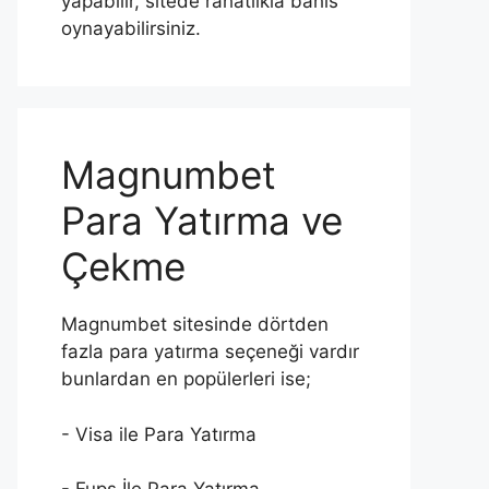
yapabilir, sitede rahatlıkla bahis
oynayabilirsiniz.
Magnumbet
Para Yatırma ve
Çekme
Magnumbet sitesinde dörtden
fazla para yatırma seçeneği vardır
bunlardan en popülerleri ise;
- Visa ile Para Yatırma