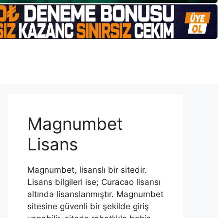
Magnumbet
Lisans
Magnumbet, lisanslı bir sitedir.
Lisans bilgileri ise; Curacao lisansı
altında lisanslanmıştır. Magnumbet
sitesine güvenli bir şekilde giriş