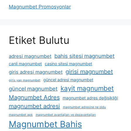
Magnumbet Promosyonlar
Etiket Bulutu
bahis sitesi magnumbet
adresi magnumbet
canli magnumbet
casino sitesi magnumbet
girisi magnumbet
giris adresi magnumbet
güncel adresi magnumbet
giris yap magnumbet
kayit magnumbet
güncel magnumbet
Magnumbet Adres
magnumbet adres değişikliği
magnumbet adresi
magnumbet adresine ne oldu
magnumbet apk
magnumbet avantajları ve dezavantajları
Magnumbet Bahis