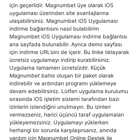
için geçerlidir. Magnumbet üye olarak iOS
uygulaması üzerinden site avantajlarına
ulaşabilirsiniz. Magnumbet iOS Uygulaması
indirme bağlantısını nasıl bulabilirim
Magnumbet iOS Uygulaması indirme bağlantısı
ana sayfada bulunabilir. Ayrıca demo sayfası
için indirme URL’sini de içerir. Bu linke tıklayarak
ücretsiz uygulamayı indirip kurabilirsiniz.
Uygulama tamamen ücretsizdir. Küçük
Magnumbet bahis
oluşan bir paket olarak
indirebilir ve ardından programı yüklemeye
devam edebilirsiniz. Lütfen uygulama kurulumu
sırasında iOS işletim sistemi tarafından bazı
izinlerin istendiğini unutmayın. Bu izinleri
vermezseniz, harici üçüncü taraf uygulamaları
yükleyemezsiniz. Uygulamayı yüklerken
herhangi bir sorunla karşılaşırsanız, anında
yardım için Magnumbet Online Destek ile