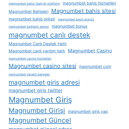
magnumbet bahis hizmetleri
magnumbet bahis faaliyet platform
Magnumbet bahis sitesi
Magnumbet Bahisleri
magnumbet bahis şirketi
magnumbet basit arayüz
magnumbet bonus
magnumbet bağlantı adresi
magnumbet canlı destek
Magnumbet Canlı Destek Hattı
Magnumbet Casino
Magnumbet canlı yardım hattı
magnumbet casino hizmetleri
Magnumbet casino sitesi
magnumbet com
magnumbet gerekli belgeler
magnumbet giris adresi
magnumbet giris twitter
Magnumbet Giriş
Magnumbet Girişi
magnumbet giriş yap
Magnumbet Güncel
magnumbet güncel adres