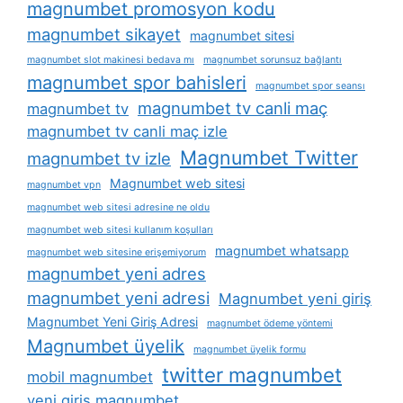
magnumbet promosyon kodu
magnumbet sikayet
magnumbet sitesi
magnumbet slot makinesi bedava mı
magnumbet sorunsuz bağlantı
magnumbet spor bahisleri
magnumbet spor seansı
magnumbet tv canli maç
magnumbet tv
magnumbet tv canli maç izle
Magnumbet Twitter
magnumbet tv izle
Magnumbet web sitesi
magnumbet vpn
magnumbet web sitesi adresine ne oldu
magnumbet web sitesi kullanım koşulları
magnumbet whatsapp
magnumbet web sitesine erişemiyorum
magnumbet yeni adres
magnumbet yeni adresi
Magnumbet yeni giriş
Magnumbet Yeni Giriş Adresi
magnumbet ödeme yöntemi
Magnumbet üyelik
magnumbet üyelik formu
twitter magnumbet
mobil magnumbet
yeni giris magnumbet