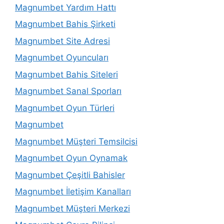
Magnumbet Yardım Hattı
Magnumbet Bahis Şirketi
Magnumbet Site Adresi
Magnumbet Oyuncuları
Magnumbet Bahis Siteleri
Magnumbet Sanal Sporları
Magnumbet Oyun Türleri
Magnumbet
Magnumbet Müşteri Temsilcisi
Magnumbet Oyun Oynamak
Magnumbet Çeşitli Bahisler
Magnumbet İletişim Kanalları
Magnumbet Müşteri Merkezi