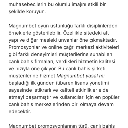
muhasebecilerin bu olumlu imajını etkili bir
şekilde koruyun.
Magnumbet oyun üstünlüğü farklı disiplinlerden
örneklerle gösterilebilir. Özellikle sitedeki alt
yapı ve diğer mesleki unvanlar öne çıkmaktadır.
Promosyonlar ve online çağrı merkezi aktiviteleri
gibi farklı deneyimleri müşterilerine sunabilen
canlı bahis firmaları, verdikleri hizmetin kalitesi
ve hızıyla öne çıkıyor. Bu canlı bahis şirketi,
müşterilerine hizmet
Magnumbet yasal mı
başladığı ilk günden itibaren lisans yönetimi
sayesinde istikrarlı ve kaliteli etkinlikler elde
etmeyi başarmıştır ve kullanıcıları için en popüler
canlı bahis merkezlerinden biri olmaya devam
edecektir.
Magnumbet promosyonlarının türü, canlı bahis