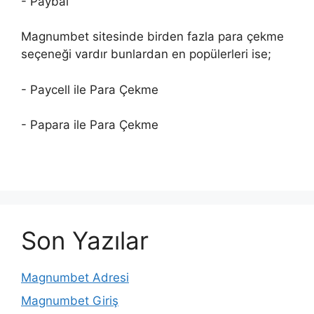
- Paybal
Magnumbet sitesinde birden fazla para çekme
seçeneği vardır bunlardan en popülerleri ise;
- Paycell ile Para Çekme
- Papara ile Para Çekme
Son Yazılar
Magnumbet Adresi
Magnumbet Giriş