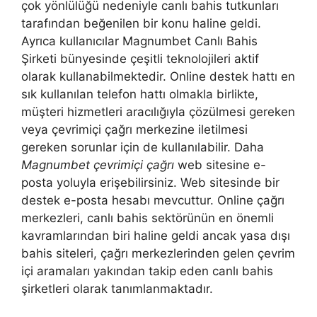
çok yönlülüğü nedeniyle canlı bahis tutkunları
tarafından beğenilen bir konu haline geldi.
Ayrıca kullanıcılar Magnumbet Canlı Bahis
Şirketi bünyesinde çeşitli teknolojileri aktif
olarak kullanabilmektedir. Online destek hattı en
sık kullanılan telefon hattı olmakla birlikte,
müşteri hizmetleri aracılığıyla çözülmesi gereken
veya çevrimiçi çağrı merkezine iletilmesi
gereken sorunlar için de kullanılabilir. Daha
Magnumbet çevrimiçi çağrı
web sitesine e-
posta yoluyla erişebilirsiniz. Web sitesinde bir
destek e-posta hesabı mevcuttur. Online çağrı
merkezleri, canlı bahis sektörünün en önemli
kavramlarından biri haline geldi ancak yasa dışı
bahis siteleri, çağrı merkezlerinden gelen çevrim
içi aramaları yakından takip eden canlı bahis
şirketleri olarak tanımlanmaktadır.