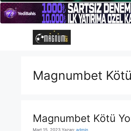
İçeriğe
atla
Magnumbet Kötü
Magnumbet Kötü Yo
Mart 15, 2023
Yazarı:
admin