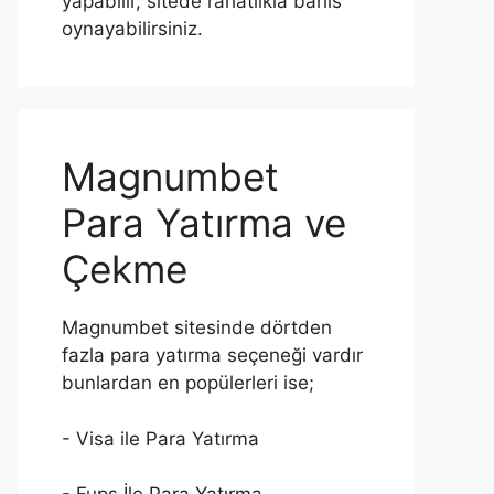
yapabilir, sitede rahatlıkla bahis
oynayabilirsiniz.
Magnumbet
Para Yatırma ve
Çekme
Magnumbet sitesinde dörtden
fazla para yatırma seçeneği vardır
bunlardan en popülerleri ise;
- Visa ile Para Yatırma