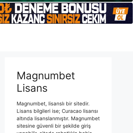
Magnumbet
Lisans
Magnumbet, lisanslı bir sitedir.
Lisans bilgileri ise; Curacao lisansı
altında lisanslanmıştır. Magnumbet
sitesine güvenli bir şekilde giriş