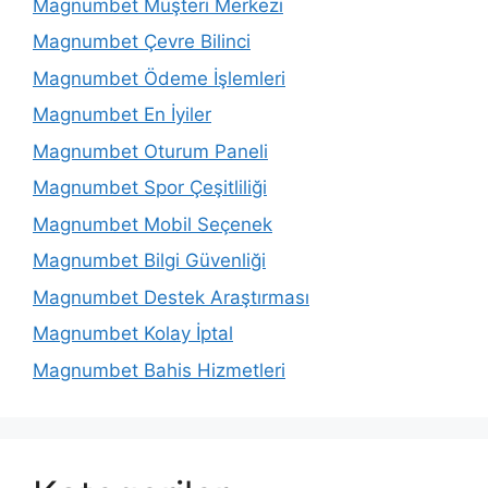
Magnumbet Müşteri Merkezi
Magnumbet Çevre Bilinci
Magnumbet Ödeme İşlemleri
Magnumbet En İyiler
Magnumbet Oturum Paneli
Magnumbet Spor Çeşitliliği
Magnumbet Mobil Seçenek
Magnumbet Bilgi Güvenliği
Magnumbet Destek Araştırması
Magnumbet Kolay İptal
Magnumbet Bahis Hizmetleri