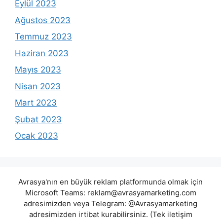
Eylül 2023
Ağustos 2023
Temmuz 2023
Haziran 2023
Mayıs 2023
Nisan 2023
Mart 2023
Şubat 2023
Ocak 2023
Avrasya'nın en büyük reklam platformunda olmak için
Microsoft Teams:
reklam@avrasyamarketing.com
adresimizden veya Telegram: @Avrasyamarketing
adresimizden irtibat kurabilirsiniz. (Tek iletişim