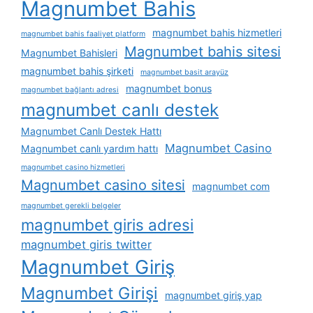
Magnumbet Bahis
magnumbet bahis hizmetleri
magnumbet bahis faaliyet platform
Magnumbet bahis sitesi
Magnumbet Bahisleri
magnumbet bahis şirketi
magnumbet basit arayüz
magnumbet bonus
magnumbet bağlantı adresi
magnumbet canlı destek
Magnumbet Canlı Destek Hattı
Magnumbet Casino
Magnumbet canlı yardım hattı
magnumbet casino hizmetleri
Magnumbet casino sitesi
magnumbet com
magnumbet gerekli belgeler
magnumbet giris adresi
magnumbet giris twitter
Magnumbet Giriş
Magnumbet Girişi
magnumbet giriş yap