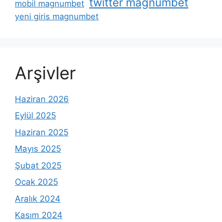
twitter magnumbet
mobil magnumbet
yeni giris magnumbet
Arşivler
Haziran 2026
Eylül 2025
Haziran 2025
Mayıs 2025
Şubat 2025
Ocak 2025
Aralık 2024
Kasım 2024