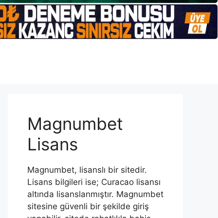
Magnumbet
Lisans
Magnumbet, lisanslı bir sitedir.
Lisans bilgileri ise; Curacao lisansı
altında lisanslanmıştır. Magnumbet
sitesine güvenli bir şekilde giriş