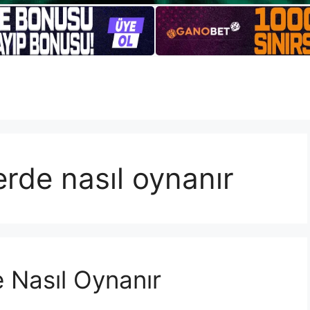
de nasıl oynanır
Nasıl Oynanır