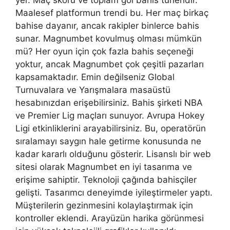
yer. Maç skoru ve toplam gol bahis türleridir.
Maalesef platformun trendi bu. Her maç birkaç
bahise dayanır, ancak rakipler binlerce bahis
sunar. Magnumbet kovulmuş olması mümkün
mü? Her oyun için çok fazla bahis seçeneği
yoktur, ancak Magnumbet çok çeşitli pazarları
kapsamaktadır. Emin değilseniz Global
Turnuvalara ve Yarışmalara masaüstü
hesabınızdan erişebilirsiniz. Bahis şirketi NBA
ve Premier Lig maçları sunuyor. Avrupa Hokey
Ligi etkinliklerini arayabilirsiniz. Bu, operatörün
sıralamayı saygın hale getirme konusunda ne
kadar kararlı olduğunu gösterir. Lisanslı bir web
sitesi olarak Magnumbet en iyi tasarıma ve
erişime sahiptir. Teknoloji çağında bahisçiler
gelişti. Tasarımcı deneyimde iyileştirmeler yaptı.
Müşterilerin gezinmesini kolaylaştırmak için
kontroller eklendi. Arayüzün harika görünmesi