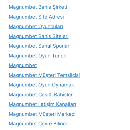
Magnumbet Bahis Şirketi
Magnumbet Site Adresi
Magnumbet Oyuncuları
Magnumbet Bahis Siteleri
Magnumbet Sanal Sporları
Magnumbet Oyun Türleri
Magnumbet
Magnumbet Müşteri Temsilcisi
Magnumbet Oyun Oynamak
Magnumbet Çeşitli Bahisler
Magnumbet İletişim Kanalları
Magnumbet Müşteri Merkezi
Magnumbet Çevre Bilinci