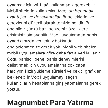
oynamak için wi-fi ağı kullanmanız gerekebilir.
Mobil sitelerin kullanıcıları
Magnumbet mobil
avantajları ve dezavantajları
önbelleklerini ve
çerezlerini düzenli olarak temizlemelidir. Bu
önemlidir çünkü bazı benzersiz özelliklere
erişiminiz olmayabilir. Mobil uygulamada bahis
oynadığınızda verileriniz hakkında
endişelenmenize gerek yok. Mobil web siteleri
mobil uygulamalara göre daha fazla veri kullanır.
Çoğu bahisçi, genel bahis deneyimlerini
geliştirmek için uygulamalarına çok çaba
harcıyor. Hızlı yükleme süreleri ve çekici grafikler
beklenebilir.Mobil uygulamayı seçen
kullanıcıların hesaplarına giriş yapmalarına gerek
yoktur.
Magnumbet Para Yatırma