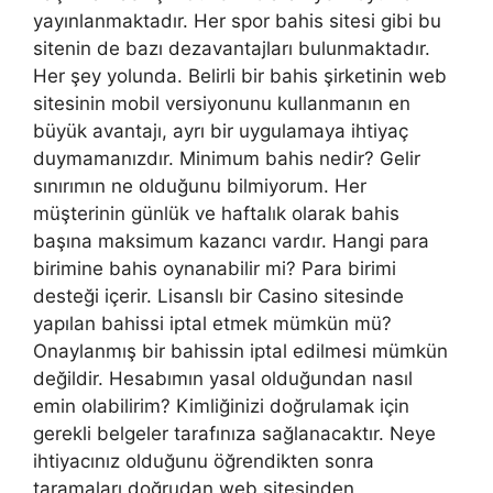
yayınlanmaktadır. Her spor bahis sitesi gibi bu
sitenin de bazı dezavantajları bulunmaktadır.
Her şey yolunda. Belirli bir bahis şirketinin web
sitesinin mobil versiyonunu kullanmanın en
büyük avantajı, ayrı bir uygulamaya ihtiyaç
duymamanızdır. Minimum bahis nedir? Gelir
sınırımın ne olduğunu bilmiyorum. Her
müşterinin günlük ve haftalık olarak bahis
başına maksimum kazancı vardır. Hangi para
birimine bahis oynanabilir mi? Para birimi
desteği içerir. Lisanslı bir Casino sitesinde
yapılan bahissi iptal etmek mümkün mü?
Onaylanmış bir bahissin iptal edilmesi mümkün
değildir. Hesabımın yasal olduğundan nasıl
emin olabilirim? Kimliğinizi doğrulamak için
gerekli belgeler tarafınıza sağlanacaktır. Neye
ihtiyacınız olduğunu öğrendikten sonra
taramaları doğrudan web sitesinden