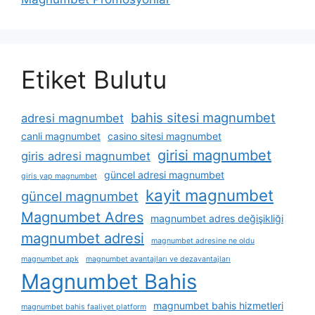
Etiket Bulutu
bahis sitesi magnumbet
adresi magnumbet
canli magnumbet
casino sitesi magnumbet
girisi magnumbet
giris adresi magnumbet
güncel adresi magnumbet
giris yap magnumbet
kayit magnumbet
güncel magnumbet
Magnumbet Adres
magnumbet adres değişikliği
magnumbet adresi
magnumbet adresine ne oldu
magnumbet apk
magnumbet avantajları ve dezavantajları
Magnumbet Bahis
magnumbet bahis hizmetleri
magnumbet bahis faaliyet platform