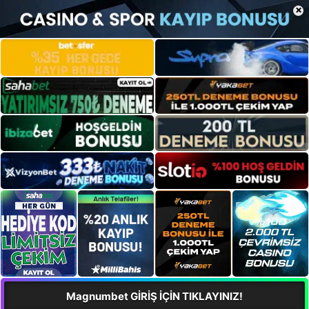
×
Magnumbet GİRİŞ İÇİN TIKLAYINIZ!