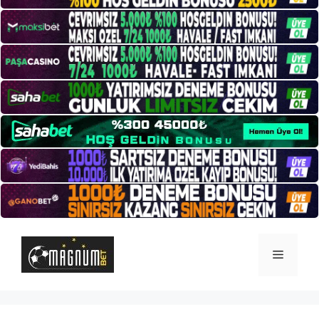
İçeriğe
atla
Menü