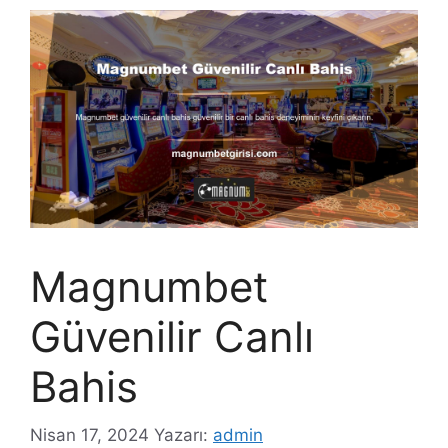
Magnumbet
Güvenilir Canlı
Bahis
Nisan 17, 2024
Yazarı:
admin