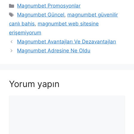
Kategoriler
Magnumbet Promosyonlar
Etiketler
Magnumbet Güncel
,
magnumbet güvenilir
canlı bahis
,
magnumbet web sitesine
erişemiyorum
Magnumbet Avantajları Ve Dezavantajları
Magnumbet Adresine Ne Oldu
Yorum yapın
Yorum