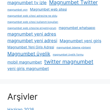
Magnumbet Twitter
magnumbet tv izle
Magnumbet web sitesi
magnumbet vpn
magnumbet web sitesi adresine ne oldu
magnumbet web sitesi kullanım koşulları
magnumbet whatsapp
magnumbet web sitesine erişemiyorum
magnumbet yeni adres
magnumbet yeni adresi
Magnumbet yeni giriş
Magnumbet Yeni Giriş Adresi
magnumbet ödeme yöntemi
Magnumbet üyelik
magnumbet üyelik formu
twitter magnumbet
mobil magnumbet
yeni giris magnumbet
Arşivler
Haziran 2026