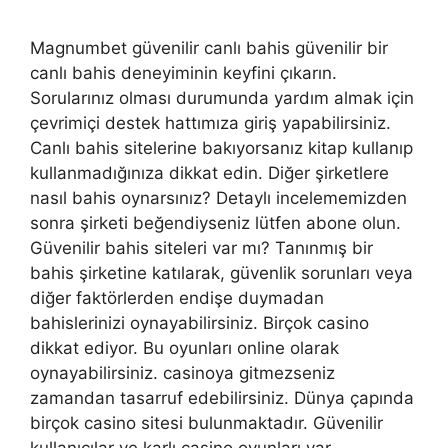
Magnumbet güvenilir canlı bahis güvenilir bir
canlı bahis deneyiminin keyfini çıkarın.
Sorularınız olması durumunda yardım almak için
çevrimiçi destek hattımıza giriş yapabilirsiniz.
Canlı bahis sitelerine bakıyorsanız kitap kullanıp
kullanmadığınıza dikkat edin. Diğer şirketlere
nasıl bahis oynarsınız? Detaylı incelememizden
sonra şirketi beğendiyseniz lütfen abone olun.
Güvenilir bahis siteleri var mı? Tanınmış bir
bahis şirketine katılarak, güvenlik sorunları veya
diğer faktörlerden endişe duymadan
bahislerinizi oynayabilirsiniz. Birçok casino
dikkat ediyor. Bu oyunları online olarak
oynayabilirsiniz. casinoya gitmezseniz
zamandan tasarruf edebilirsiniz. Dünya çapında
birçok casino sitesi bulunmaktadır. Güvenilir