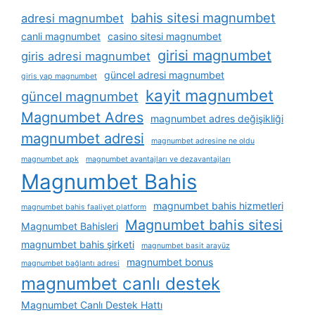
bahis sitesi magnumbet
adresi magnumbet
canli magnumbet
casino sitesi magnumbet
girisi magnumbet
giris adresi magnumbet
güncel adresi magnumbet
giris yap magnumbet
kayit magnumbet
güncel magnumbet
Magnumbet Adres
magnumbet adres değişikliği
magnumbet adresi
magnumbet adresine ne oldu
magnumbet apk
magnumbet avantajları ve dezavantajları
Magnumbet Bahis
magnumbet bahis hizmetleri
magnumbet bahis faaliyet platform
Magnumbet bahis sitesi
Magnumbet Bahisleri
magnumbet bahis şirketi
magnumbet basit arayüz
magnumbet bonus
magnumbet bağlantı adresi
magnumbet canlı destek
Magnumbet Canlı Destek Hattı