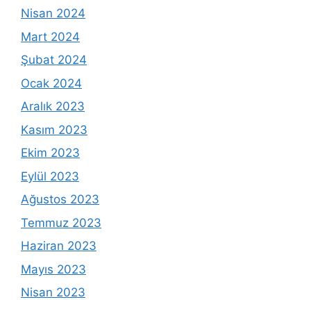
Nisan 2024
Mart 2024
Şubat 2024
Ocak 2024
Aralık 2023
Kasım 2023
Ekim 2023
Eylül 2023
Ağustos 2023
Temmuz 2023
Haziran 2023
Mayıs 2023
Nisan 2023