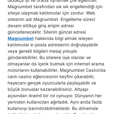
oldukça iyi ve orada oynamak çok eğlenceli.
Magnumbet tarafından sık sık engellendiği için
siteye ulaşmak katılımcılar için zordur. Web
sitesinin adı Magnumbet. Engelleme süreci
devam ettikçe giriş erişim adresi
güncellenecektir. Sitenin güncel adresi
Magnumbet
hakkında bilgi almak isteyen
katılımcılar e-posta adreslerini doğrulayabilir
veya gerekli bilgileri mesaj yoluyla
gönderebilirler. Bu sitelere üye olanlar ve
olmayanlar da içerik bulmak için internet arama
motorlarını kullanabilirler. Magnumbet Casino’da
canlı casino eğlencesinin keyfini çıkarabilir,
heyecanı gerçek oyuncularla paylaşabilir ve
büyük bonuslar kazanabilirsiniz. Altyapı
açısından önemli bir rol oynuyor. Dünyanın her
yerinden kullanıcıları ağırladık. Aynı anda fazla
kullanıcıyı barındırabilmektedir. Bu dönemde