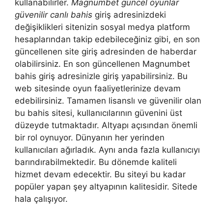
kullanabilirler.
Magnumbet güncel oyunlar
güvenilir canlı bahis
giriş adresinizdeki
değişiklikleri sitenizin sosyal medya platform
hesaplarından takip edebileceğiniz gibi, en son
güncellenen site giriş adresinden de haberdar
olabilirsiniz. En son güncellenen Magnumbet
bahis giriş adresinizle giriş yapabilirsiniz. Bu
web sitesinde oyun faaliyetlerinize devam
edebilirsiniz. Tamamen lisanslı ve güvenilir olan
bu bahis sitesi, kullanıcılarının güvenini üst
düzeyde tutmaktadır. Altyapı açısından önemli
bir rol oynuyor. Dünyanın her yerinden
kullanıcıları ağırladık. Aynı anda fazla kullanıcıyı
barındırabilmektedir. Bu dönemde kaliteli
hizmet devam edecektir. Bu siteyi bu kadar
popüler yapan şey altyapının kalitesidir. Sitede
hala çalışıyor.