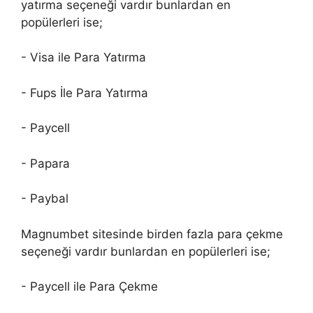
yatırma seçeneği vardır bunlardan en
popülerleri ise;
- Visa ile Para Yatırma
- Fups İle Para Yatırma
- Paycell
- Papara
- Paybal
Magnumbet sitesinde birden fazla para çekme
seçeneği vardır bunlardan en popülerleri ise;
- Paycell ile Para Çekme