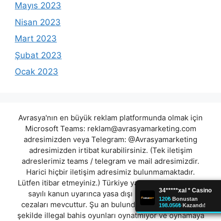
Mayıs 2023
Nisan 2023
Mart 2023
Şubat 2023
Ocak 2023
Avrasya'nın en büyük reklam platformunda olmak için
Microsoft Teams:
reklam@avrasyamarketing.com
adresimizden veya Telegram: @Avrasyamarketing
adresimizden irtibat kurabilirsiniz. (Tek iletişim
adreslerimiz teams / telegram ve mail adresimizdir.
Harici hiçbir iletişim adresimiz bulunmamaktadır.
Lütfen itibar etmeyiniz.) Türkiye yasalarına göre 7258
sayılı kanun uyarınca yasa dışı bahis oynamanın
cezaları mevcuttur. Şu an bulunduğunuz site hiç bir
şekilde illegal bahis oyunları oynatmıyor ve oynamaya