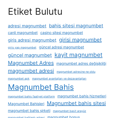
Etiket Bulutu
bahis sitesi magnumbet
adresi magnumbet
canli magnumbet
casino sitesi magnumbet
girisi magnumbet
giris adresi magnumbet
güncel adresi magnumbet
giris yap magnumbet
kayit magnumbet
güncel magnumbet
Magnumbet Adres
magnumbet adres değişikliği
magnumbet adresi
magnumbet adresine ne oldu
magnumbet apk
magnumbet avantajları ve dezavantajları
Magnumbet Bahis
magnumbet bahis hizmetleri
magnumbet bahis faaliyet platform
Magnumbet bahis sitesi
Magnumbet Bahisleri
magnumbet bahis şirketi
magnumbet basit arayüz
magnumbet bonus
magnumbet bağlantı adresi