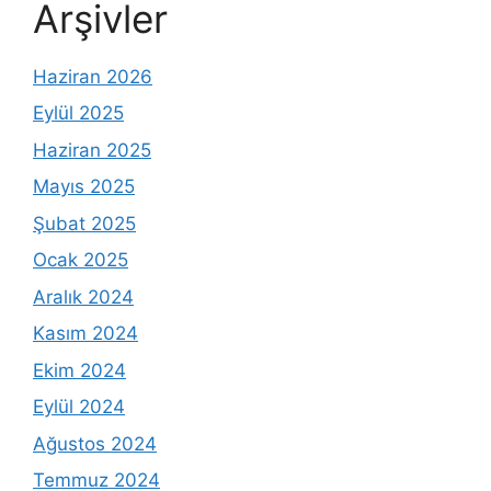
Arşivler
Haziran 2026
Eylül 2025
Haziran 2025
Mayıs 2025
Şubat 2025
Ocak 2025
Aralık 2024
Kasım 2024
Ekim 2024
Eylül 2024
Ağustos 2024
Temmuz 2024