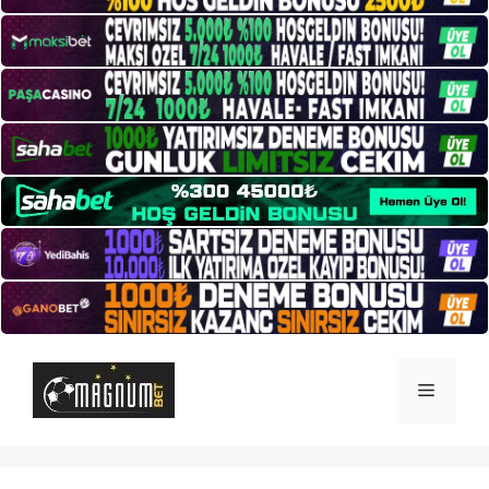
İçeriğe
atla
Menü