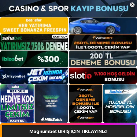
×
Magnumbet GİRİŞ İÇİN TIKLAYINIZ!