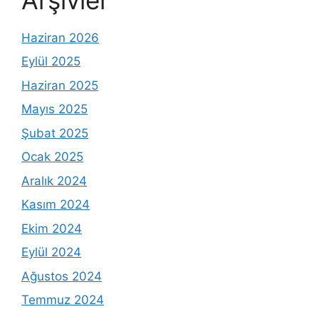
Haziran 2026
Eylül 2025
Haziran 2025
Mayıs 2025
Şubat 2025
Ocak 2025
Aralık 2024
Kasım 2024
Ekim 2024
Eylül 2024
Ağustos 2024
Temmuz 2024