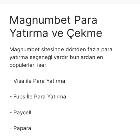
Magnumbet Para
Yatırma ve Çekme
Magnumbet sitesinde dörtden fazla para
yatırma seçeneği vardır bunlardan en
popülerleri ise;
- Visa ile Para Yatırma
- Fups İle Para Yatırma
- Paycell
- Papara