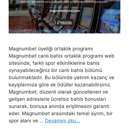
Magnumbet üyeliği ortaklık programı
Magnumbet canlı bahis ortaklık programı web
sitesinde, farklı spor etkinliklerine bahis
oynayabileceğiniz bir canlı bahis bölümü
bulunmaktadır. Bu bölümde yatırım kazanç ve
kayıplarınıza göre ek ödüller kazanabilirsiniz.
Magnumbet, düzenli olarak güncellenen ve
gelişen adreslerle ücretsiz bahis bonusları
sunarak, bonusa anında erişilmesini garanti
eder. Magnumbet arasındaki temel ayrım, bir
spor alanı ve …
Devamını oku…