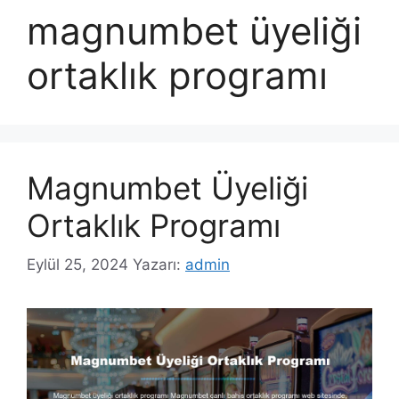
magnumbet üyeliği
ortaklık programı
Magnumbet Üyeliği
Ortaklık Programı
Eylül 25, 2024
Yazarı:
admin