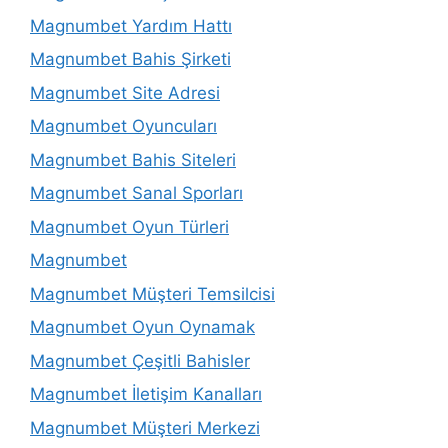
Magnumbet Yardım Hattı
Magnumbet Bahis Şirketi
Magnumbet Site Adresi
Magnumbet Oyuncuları
Magnumbet Bahis Siteleri
Magnumbet Sanal Sporları
Magnumbet Oyun Türleri
Magnumbet
Magnumbet Müşteri Temsilcisi
Magnumbet Oyun Oynamak
Magnumbet Çeşitli Bahisler
Magnumbet İletişim Kanalları
Magnumbet Müşteri Merkezi