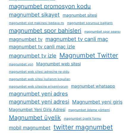
magnumbet promosyon kodu
magnumbet sikayet
magnumbet sitesi
magnumbet slot makinesi bedava mı
magnumbet sorunsuz bağlantı
magnumbet spor bahisleri
magnumbet spor seansı
magnumbet tv canli maç
magnumbet tv
magnumbet tv canli maç izle
Magnumbet Twitter
magnumbet tv izle
Magnumbet web sitesi
magnumbet vpn
magnumbet web sitesi adresine ne oldu
magnumbet web sitesi kullanım koşulları
magnumbet whatsapp
magnumbet web sitesine erişemiyorum
magnumbet yeni adres
magnumbet yeni adresi
Magnumbet yeni giriş
Magnumbet Yeni Giriş Adresi
magnumbet ödeme yöntemi
Magnumbet üyelik
magnumbet üyelik formu
twitter magnumbet
mobil magnumbet