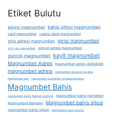
Etiket Bulutu
bahis sitesi magnumbet
adresi magnumbet
canli magnumbet
casino sitesi magnumbet
girisi magnumbet
giris adresi magnumbet
güncel adresi magnumbet
giris yap magnumbet
kayit magnumbet
güncel magnumbet
Magnumbet Adres
magnumbet adres değişikliği
magnumbet adresi
magnumbet adresine ne oldu
magnumbet apk
magnumbet avantajları ve dezavantajları
Magnumbet Bahis
magnumbet bahis hizmetleri
magnumbet bahis faaliyet platform
Magnumbet bahis sitesi
Magnumbet Bahisleri
magnumbet bahis şirketi
magnumbet basit arayüz