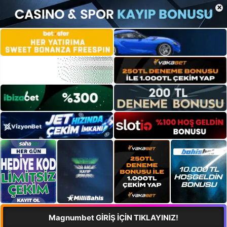
×
Magnumbet GİRİŞ İÇİN TIKLAYINIZ!