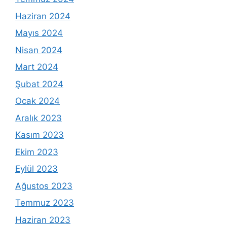
Haziran 2024
Mayıs 2024
Nisan 2024
Mart 2024
Şubat 2024
Ocak 2024
Aralık 2023
Kasım 2023
Ekim 2023
Eylül 2023
Ağustos 2023
Temmuz 2023
Haziran 2023