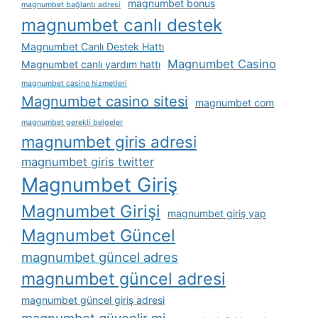
magnumbet bonus
magnumbet bağlantı adresi
magnumbet canlı destek
Magnumbet Canlı Destek Hattı
Magnumbet Casino
Magnumbet canlı yardım hattı
magnumbet casino hizmetleri
Magnumbet casino sitesi
magnumbet com
magnumbet gerekli belgeler
magnumbet giris adresi
magnumbet giris twitter
Magnumbet Giriş
Magnumbet Girişi
magnumbet giriş yap
Magnumbet Güncel
magnumbet güncel adres
magnumbet güncel adresi
magnumbet güncel giriş adresi
magnumbet güvenlir mi