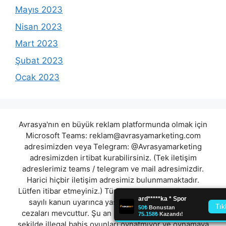
Mayıs 2023
Nisan 2023
Mart 2023
Şubat 2023
Ocak 2023
Avrasya'nın en büyük reklam platformunda olmak için
Microsoft Teams:
reklam@avrasyamarketing.com
adresimizden veya Telegram: @Avrasyamarketing
adresimizden irtibat kurabilirsiniz. (Tek iletişim
adreslerimiz teams / telegram ve mail adresimizdir.
Harici hiçbir iletişim adresimiz bulunmamaktadır.
Lütfen itibar etmeyiniz.) Türkiye yasalarına göre 7258
sayılı kanun uyarınca yasa dışı bahis oynamanın
cezaları mevcuttur. Şu an bulunduğunuz site hiç bir
şekilde illegal bahis oyunları oynatmıyor ve oynamaya