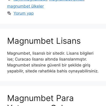
magnumbet ülkeler
Yorum yap
Magnumbet Lisans
Magnumbet, lisanslı bir sitedir. Lisans bilgileri
ise; Curacao lisansı altında lisanslanmıştır.
Magnumbet sitesine güvenli bir şekilde giriş
yapabilir, sitede rahatlıkla bahis oynayabilirsiniz.
Magnumbet Para