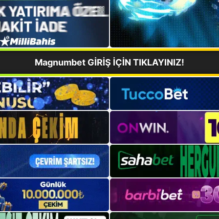
Magnumbet GİRİŞ İÇİN TIKLAYINIZ!