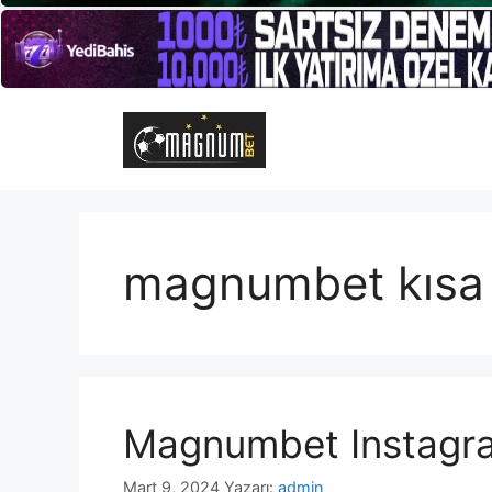
İçeriğe
atla
magnumbet kısa
Magnumbet Instagr
Mart 9, 2024
Yazarı:
admin