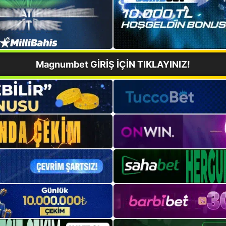
Magnumbet GİRİŞ İÇİN TIKLAYINIZ!