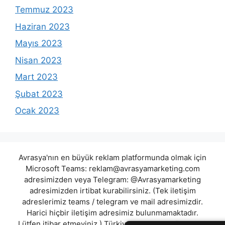
Temmuz 2023
Haziran 2023
Mayıs 2023
Nisan 2023
Mart 2023
Şubat 2023
Ocak 2023
Avrasya'nın en büyük reklam platformunda olmak için
Microsoft Teams:
reklam@avrasyamarketing.com
adresimizden veya Telegram: @Avrasyamarketing
adresimizden irtibat kurabilirsiniz. (Tek iletişim
adreslerimiz teams / telegram ve mail adresimizdir.
Harici hiçbir iletişim adresimiz bulunmamaktadır.
Lütfen itibar etmeyiniz.) Türkiye yasalarına göre 7258