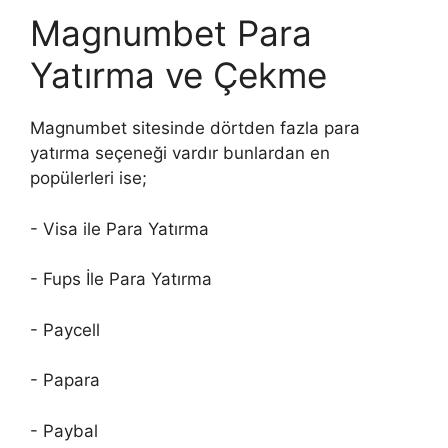
Magnumbet Para
Yatırma ve Çekme
Magnumbet sitesinde dörtden fazla para
yatırma seçeneği vardır bunlardan en
popülerleri ise;
- Visa ile Para Yatırma
- Fups İle Para Yatırma
- Paycell
- Papara
- Paybal