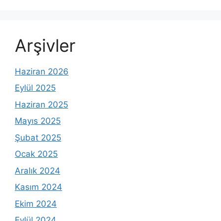
Arşivler
Haziran 2026
Eylül 2025
Haziran 2025
Mayıs 2025
Şubat 2025
Ocak 2025
Aralık 2024
Kasım 2024
Ekim 2024
Eylül 2024