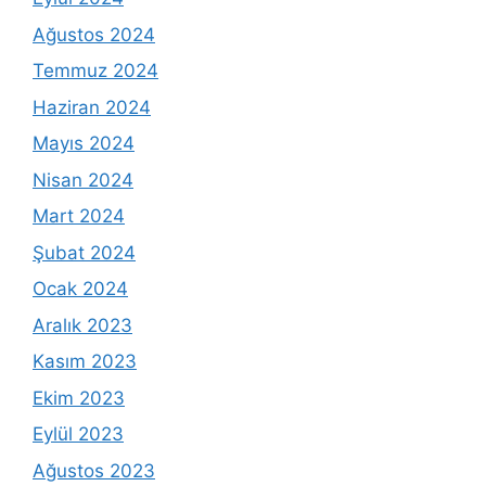
Ağustos 2024
Temmuz 2024
Haziran 2024
Mayıs 2024
Nisan 2024
Mart 2024
Şubat 2024
Ocak 2024
Aralık 2023
Kasım 2023
Ekim 2023
Eylül 2023
Ağustos 2023