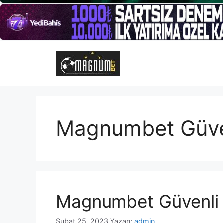
İçeriğe
atla
Magnumbet Güve
Magnumbet Güvenli
Şubat 25, 2023
Yazarı:
admin