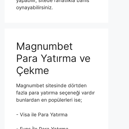
yapabilir, sitede rahatlıkla bahis
oynayabilirsiniz.
Magnumbet
Para Yatırma ve
Çekme
Magnumbet sitesinde dörtden
fazla para yatırma seçeneği vardır
bunlardan en popülerleri ise;
- Visa ile Para Yatırma