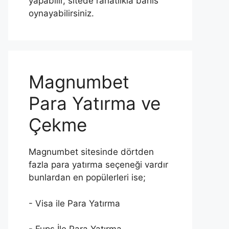
yapabilir, sitede rahatlıkla bahis
oynayabilirsiniz.
Magnumbet
Para Yatırma ve
Çekme
Magnumbet sitesinde dörtden
fazla para yatırma seçeneği vardır
bunlardan en popülerleri ise;
- Visa ile Para Yatırma