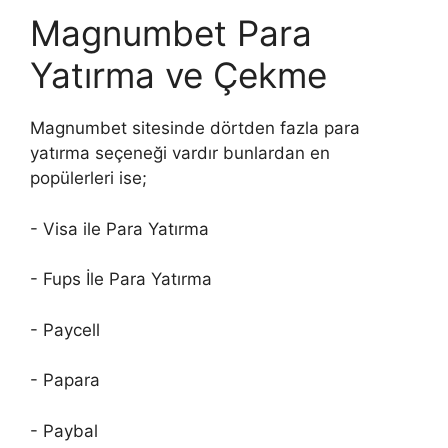
Magnumbet Para
Yatırma ve Çekme
Magnumbet sitesinde dörtden fazla para
yatırma seçeneği vardır bunlardan en
popülerleri ise;
- Visa ile Para Yatırma
- Fups İle Para Yatırma
- Paycell
- Papara
- Paybal