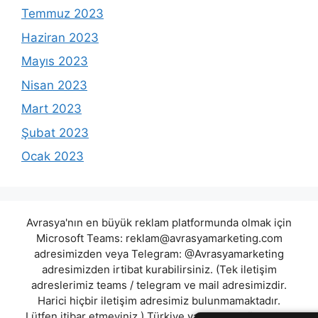
Temmuz 2023
Haziran 2023
Mayıs 2023
Nisan 2023
Mart 2023
Şubat 2023
Ocak 2023
Avrasya'nın en büyük reklam platformunda olmak için
Microsoft Teams:
reklam@avrasyamarketing.com
adresimizden veya Telegram: @Avrasyamarketing
adresimizden irtibat kurabilirsiniz. (Tek iletişim
adreslerimiz teams / telegram ve mail adresimizdir.
Harici hiçbir iletişim adresimiz bulunmamaktadır.
Lütfen itibar etmeyiniz.) Türkiye yasalarına göre 7258