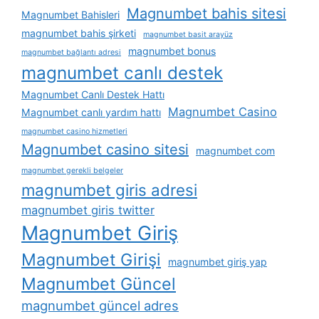
Magnumbet bahis sitesi
Magnumbet Bahisleri
magnumbet bahis şirketi
magnumbet basit arayüz
magnumbet bonus
magnumbet bağlantı adresi
magnumbet canlı destek
Magnumbet Canlı Destek Hattı
Magnumbet Casino
Magnumbet canlı yardım hattı
magnumbet casino hizmetleri
Magnumbet casino sitesi
magnumbet com
magnumbet gerekli belgeler
magnumbet giris adresi
magnumbet giris twitter
Magnumbet Giriş
Magnumbet Girişi
magnumbet giriş yap
Magnumbet Güncel
magnumbet güncel adres