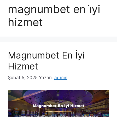
magnumbet en i̇yi
hizmet
Magnumbet En İyi
Hizmet
Şubat 5, 2025
Yazarı:
admin