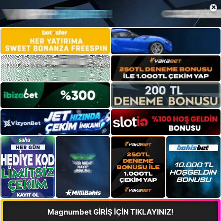
×
Magnumbet GİRİŞ İÇİN TIKLAYINIZ!