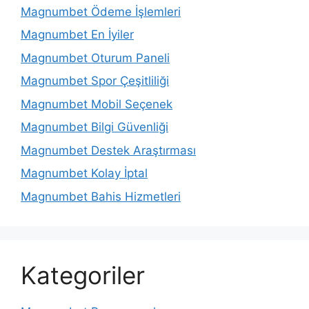
Magnumbet Ödeme İşlemleri
Magnumbet En İyiler
Magnumbet Oturum Paneli
Magnumbet Spor Çeşitliliği
Magnumbet Mobil Seçenek
Magnumbet Bilgi Güvenliği
Magnumbet Destek Araştırması
Magnumbet Kolay İptal
Magnumbet Bahis Hizmetleri
Kategoriler