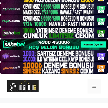
İçeriğe
atla
Menü