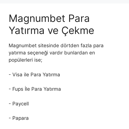
Magnumbet Para
Yatırma ve Çekme
Magnumbet sitesinde dörtden fazla para
yatırma seçeneği vardır bunlardan en
popülerleri ise;
- Visa ile Para Yatırma
- Fups İle Para Yatırma
- Paycell
- Papara