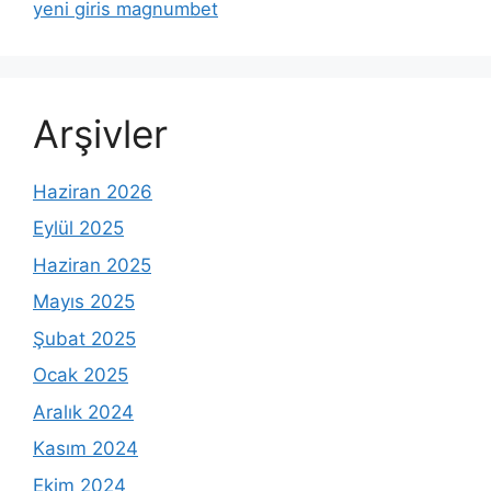
yeni giris magnumbet
Arşivler
Haziran 2026
Eylül 2025
Haziran 2025
Mayıs 2025
Şubat 2025
Ocak 2025
Aralık 2024
Kasım 2024
Ekim 2024