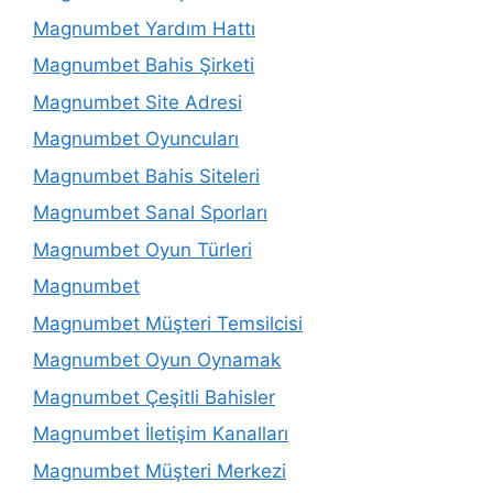
Magnumbet Yardım Hattı
Magnumbet Bahis Şirketi
Magnumbet Site Adresi
Magnumbet Oyuncuları
Magnumbet Bahis Siteleri
Magnumbet Sanal Sporları
Magnumbet Oyun Türleri
Magnumbet
Magnumbet Müşteri Temsilcisi
Magnumbet Oyun Oynamak
Magnumbet Çeşitli Bahisler
Magnumbet İletişim Kanalları
Magnumbet Müşteri Merkezi