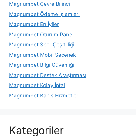
Magnumbet Çevre Bilinci
Magnumbet Ödeme İşlemleri
Magnumbet En İyiler
Magnumbet Oturum Paneli
Magnumbet Spor Çeşitliliği
Magnumbet Mobil Seçenek
Magnumbet Bilgi Güvenliği
Magnumbet Destek Araştırması
Magnumbet Kolay İptal
Magnumbet Bahis Hizmetleri
Kategoriler