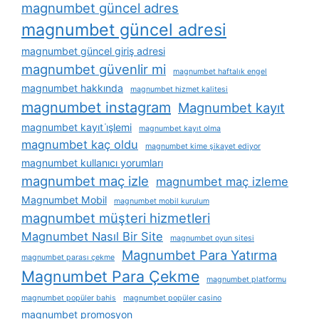
magnumbet güncel adres
magnumbet güncel adresi
magnumbet güncel giriş adresi
magnumbet güvenlir mi
magnumbet haftalık engel
magnumbet hakkında
magnumbet hizmet kalitesi
magnumbet instagram
Magnumbet kayıt
magnumbet kayıt i̇şlemi
magnumbet kayıt olma
magnumbet kaç oldu
magnumbet kime şikayet ediyor
magnumbet kullanıcı yorumları
magnumbet maç izle
magnumbet maç izleme
Magnumbet Mobil
magnumbet mobil kurulum
magnumbet müşteri hizmetleri
Magnumbet Nasıl Bir Site
magnumbet oyun sitesi
Magnumbet Para Yatırma
magnumbet parası çekme
Magnumbet Para Çekme
magnumbet platformu
magnumbet popüler bahis
magnumbet popüler casino
magnumbet promosyon