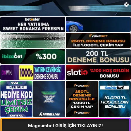
×
Magnumbet GİRİŞ İÇİN TIKLAYINIZ!