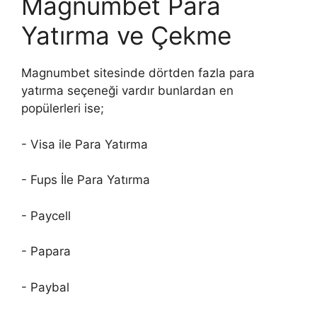
Magnumbet Para
Yatırma ve Çekme
Magnumbet sitesinde dörtden fazla para
yatırma seçeneği vardır bunlardan en
popülerleri ise;
- Visa ile Para Yatırma
- Fups İle Para Yatırma
- Paycell
- Papara
- Paybal