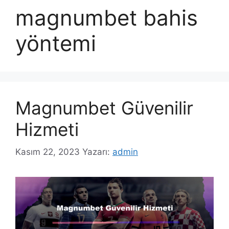
magnumbet bahis
yöntemi
Magnumbet Güvenilir
Hizmeti
Kasım 22, 2023
Yazarı:
admin