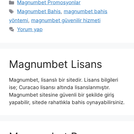
Kategoriler
Magnumbet Promosyonlar
Etiketler
Magnumbet Bahis
,
magnumbet bahis
yöntemi
,
magnumbet güvenilir hizmeti
Yorum yap
Magnumbet Lisans
Magnumbet, lisanslı bir sitedir. Lisans bilgileri
ise; Curacao lisansı altında lisanslanmıştır.
Magnumbet sitesine güvenli bir şekilde giriş
yapabilir, sitede rahatlıkla bahis oynayabilirsiniz.