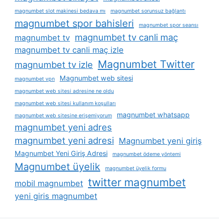
magnumbet slot makinesi bedava mı
magnumbet sorunsuz bağlantı
magnumbet spor bahisleri
magnumbet spor seansı
magnumbet tv canli maç
magnumbet tv
magnumbet tv canli maç izle
Magnumbet Twitter
magnumbet tv izle
Magnumbet web sitesi
magnumbet vpn
magnumbet web sitesi adresine ne oldu
magnumbet web sitesi kullanım koşulları
magnumbet whatsapp
magnumbet web sitesine erişemiyorum
magnumbet yeni adres
magnumbet yeni adresi
Magnumbet yeni giriş
Magnumbet Yeni Giriş Adresi
magnumbet ödeme yöntemi
Magnumbet üyelik
magnumbet üyelik formu
twitter magnumbet
mobil magnumbet
yeni giris magnumbet