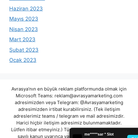
Haziran 2023
Mayıs 2023
Nisan 2023
Mart 2023
Şubat 2023
Ocak 2023
Avrasya'nın en büyük reklam platformunda olmak için
Microsoft Teams:
reklam@avrasyamarketing.com
adresimizden veya Telegram: @Avrasyamarketing
adresimizden irtibat kurabilirsiniz. (Tek iletişim
adreslerimiz teams / telegram ve mail adresimizdir.
Harici hiçbir iletişim adresimiz bulunmamaktadır.
Lütfen itibar etmeyiniz.) Türkiye yasalarına göre 7258
sayılı kanun uyarınca yasa dışı bahis oynamanın