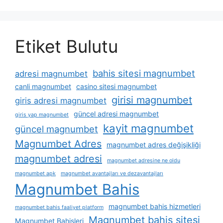
Etiket Bulutu
bahis sitesi magnumbet
adresi magnumbet
canli magnumbet
casino sitesi magnumbet
girisi magnumbet
giris adresi magnumbet
güncel adresi magnumbet
giris yap magnumbet
kayit magnumbet
güncel magnumbet
Magnumbet Adres
magnumbet adres değişikliği
magnumbet adresi
magnumbet adresine ne oldu
magnumbet apk
magnumbet avantajları ve dezavantajları
Magnumbet Bahis
magnumbet bahis hizmetleri
magnumbet bahis faaliyet platform
Magnumbet bahis sitesi
Magnumbet Bahisleri