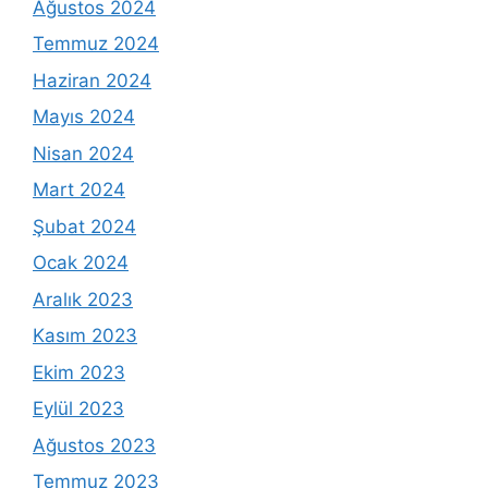
Ağustos 2024
Temmuz 2024
Haziran 2024
Mayıs 2024
Nisan 2024
Mart 2024
Şubat 2024
Ocak 2024
Aralık 2023
Kasım 2023
Ekim 2023
Eylül 2023
Ağustos 2023
Temmuz 2023