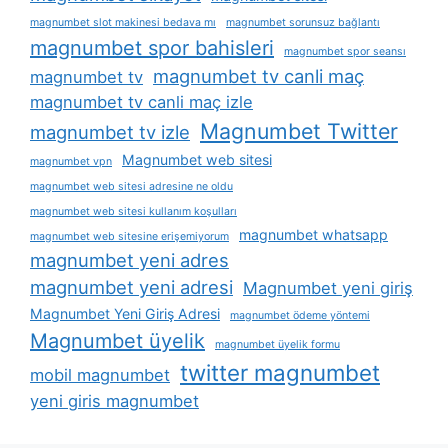
magnumbet slot makinesi bedava mı
magnumbet sorunsuz bağlantı
magnumbet spor bahisleri
magnumbet spor seansı
magnumbet tv canli maç
magnumbet tv
magnumbet tv canli maç izle
Magnumbet Twitter
magnumbet tv izle
Magnumbet web sitesi
magnumbet vpn
magnumbet web sitesi adresine ne oldu
magnumbet web sitesi kullanım koşulları
magnumbet whatsapp
magnumbet web sitesine erişemiyorum
magnumbet yeni adres
magnumbet yeni adresi
Magnumbet yeni giriş
Magnumbet Yeni Giriş Adresi
magnumbet ödeme yöntemi
Magnumbet üyelik
magnumbet üyelik formu
twitter magnumbet
mobil magnumbet
yeni giris magnumbet