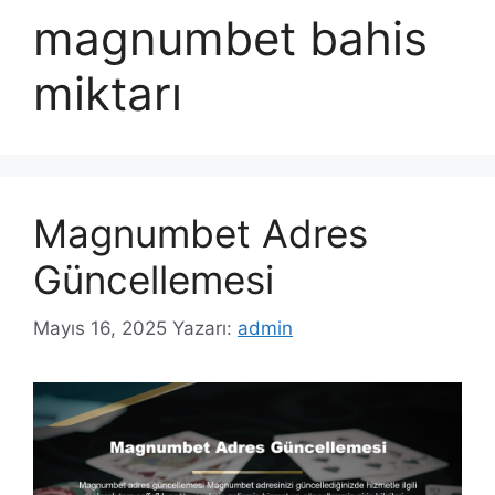
magnumbet bahis
miktarı
Magnumbet Adres
Güncellemesi
Mayıs 16, 2025
Yazarı:
admin