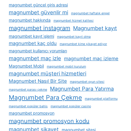
magnumbet güncel giriş adresi
magnumbet güvenlir mi
magnumbet haftalık engel
magnumbet hakkında
magnumbet hizmet kalitesi
magnumbet instagram
Magnumbet kayıt
magnumbet kayıt i̇şlemi
magnumbet kayıt olma
magnumbet kaç oldu
magnumbet kime şikayet ediyor
magnumbet kullanıcı yorumları
magnumbet maç izle
magnumbet maç izleme
Magnumbet Mobil
magnumbet mobil kurulum
magnumbet müşteri hizmetleri
Magnumbet Nasıl Bir Site
magnumbet oyun sitesi
Magnumbet Para Yatırma
magnumbet parası çekme
Magnumbet Para Çekme
magnumbet platformu
magnumbet popüler bahis
magnumbet popüler casino
magnumbet promosyon
magnumbet promosyon kodu
magnumbet sikayet
magnumbet sitesi