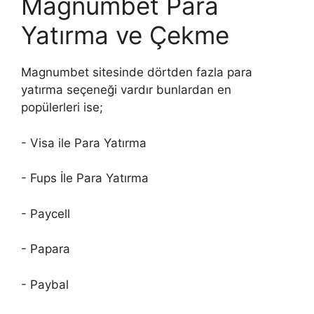
Magnumbet Para
Yatırma ve Çekme
Magnumbet sitesinde dörtden fazla para
yatırma seçeneği vardır bunlardan en
popülerleri ise;
- Visa ile Para Yatırma
- Fups İle Para Yatırma
- Paycell
- Papara
- Paybal