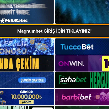
Magnumbet GİRİŞ İÇİN TIKLAYINIZ!