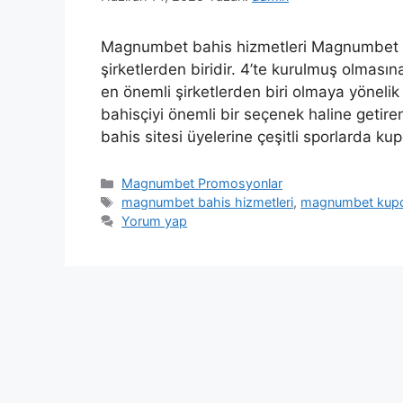
Magnumbet bahis hizmetleri Magnumbet sp
şirketlerden biridir. 4’te kurulmuş olması
en önemli şirketlerden biri olmaya yönelik 
bahisçiyi önemli bir seçenek haline getiren 
bahis sitesi üyelerine çeşitli sporlarda ku
Kategoriler
Magnumbet Promosyonlar
Etiketler
magnumbet bahis hizmetleri
,
magnumbet kupon
Yorum yap