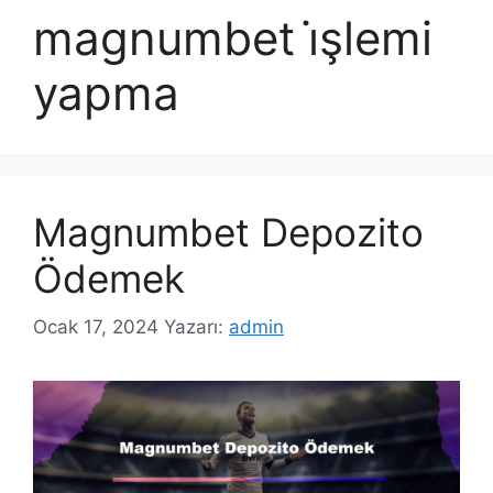
magnumbet i̇şlemi
yapma
Magnumbet Depozito
Ödemek
Ocak 17, 2024
Yazarı:
admin