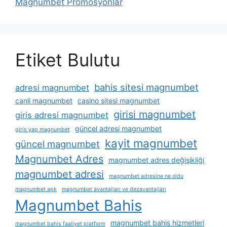
Magnumbet Promosyonlar
Etiket Bulutu
bahis sitesi magnumbet
adresi magnumbet
canli magnumbet
casino sitesi magnumbet
girisi magnumbet
giris adresi magnumbet
güncel adresi magnumbet
giris yap magnumbet
kayit magnumbet
güncel magnumbet
Magnumbet Adres
magnumbet adres değişikliği
magnumbet adresi
magnumbet adresine ne oldu
magnumbet apk
magnumbet avantajları ve dezavantajları
Magnumbet Bahis
magnumbet bahis hizmetleri
magnumbet bahis faaliyet platform