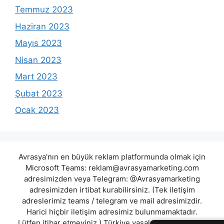
Temmuz 2023
Haziran 2023
Mayıs 2023
Nisan 2023
Mart 2023
Şubat 2023
Ocak 2023
Avrasya'nın en büyük reklam platformunda olmak için
Microsoft Teams:
reklam@avrasyamarketing.com
adresimizden veya Telegram: @Avrasyamarketing
adresimizden irtibat kurabilirsiniz. (Tek iletişim
adreslerimiz teams / telegram ve mail adresimizdir.
Harici hiçbir iletişim adresimiz bulunmamaktadır.
Lütfen itibar etmeyiniz.) Türkiye yasalarına göre 7258