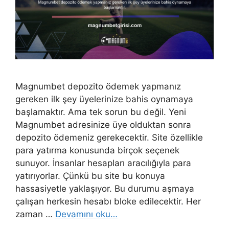
Magnumbet depozito ödemek yapmanız
gereken ilk şey üyelerinize bahis oynamaya
başlamaktır. Ama tek sorun bu değil. Yeni
Magnumbet adresinize üye olduktan sonra
depozito ödemeniz gerekecektir. Site özellikle
para yatırma konusunda birçok seçenek
sunuyor. İnsanlar hesapları aracılığıyla para
yatırıyorlar. Çünkü bu site bu konuya
hassasiyetle yaklaşıyor. Bu durumu aşmaya
çalışan herkesin hesabı bloke edilecektir. Her
zaman …
Devamını oku…