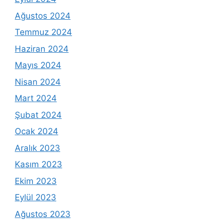
Ağustos 2024
Temmuz 2024
Haziran 2024
Mayıs 2024
Nisan 2024
Mart 2024
Şubat 2024
Ocak 2024
Aralık 2023
Kasım 2023
Ekim 2023
Eylül 2023
Ağustos 2023