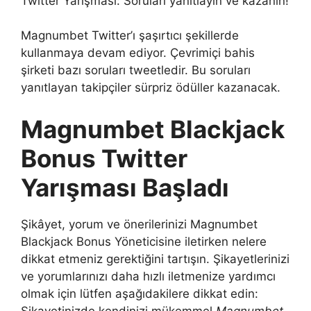
Twitter Yarışması: Soruları yanıtlayın ve kazanın!
Magnumbet Twitter’ı şaşırtıcı şekillerde
kullanmaya devam ediyor. Çevrimiçi bahis
şirketi bazı soruları tweetledir. Bu soruları
yanıtlayan takipçiler sürpriz ödüller kazanacak.
Magnumbet Blackjack
Bonus Twitter
Yarışması Başladı
Şikâyet, yorum ve önerilerinizi Magnumbet
Blackjack Bonus Yöneticisine iletirken nelere
dikkat etmeniz gerektiğini tartışın. Şikayetlerinizi
ve yorumlarınızı daha hızlı iletmenize yardımcı
olmak için lütfen aşağıdakilere dikkat edin:
Şikayetinizde kendinizi mükemmel
Magnumbet