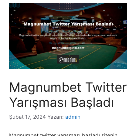
Magnumbet Twitter
Yarışması Başladı
Şubat 17, 2024
Yazarı:
admin
Magnumbet twitter yarışması başladı sitenin