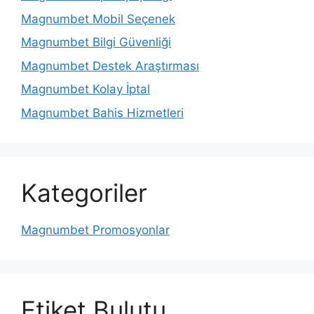
Magnumbet Mobil Seçenek
Magnumbet Bilgi Güvenliği
Magnumbet Destek Araştırması
Magnumbet Kolay İptal
Magnumbet Bahis Hizmetleri
Kategoriler
Magnumbet Promosyonlar
Etiket Bulutu