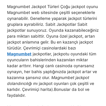
Magnumbet Jackpot Türleri Çoğu jackpot oyunu
Magnumbet web sitesinde çeşitli seçeneklerle
oynanabilir. Genelleme yaparak jackpot türlerini
gruplara ayırabiliriz. Sabit Jackpotlar Sabit
jackpotlar sunuyoruz. Oyunda kazanabileceğiniz
para miktarı sabittir. Oyuna özel jackpot, artan
jackpot anlamına gelir. Bu en kazançlı jackpot
türüdür. Çevrimiçi casinolardaki bazı
Magnumbet
jackpotlar, jackpotu oyundaki tüm
oyuncuların bahislerinden kazanılan miktar
kadar arttırır. Hangi canlı casinoda oynarsanız
oynayın, her bahis yaptığınızda jackpot artar ve
kazanma şansınız olur.
Magnumbet jackpot
dolandırıcılığı mı
jackpot oyunları çok çeşitli ve
karlıdır. Çevrimiçi harita).Bonuslar da bol ve
faydalıdır.