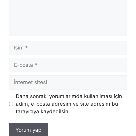
İsim
E-
posta
İnternet
sitesi
Daha sonraki yorumlarımda kullanılması için
adım, e-posta adresim ve site adresim bu
tarayıcıya kaydedilsin.