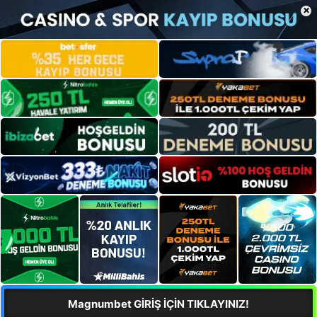
×
Magnumbet GİRİŞ İÇİN TIKLAYINIZ!