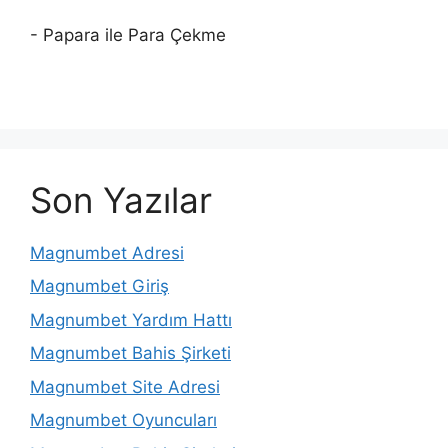
- Papara ile Para Çekme
Son Yazılar
Magnumbet Adresi
Magnumbet Giriş
Magnumbet Yardım Hattı
Magnumbet Bahis Şirketi
Magnumbet Site Adresi
Magnumbet Oyuncuları