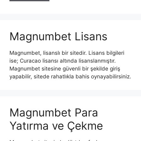
Magnumbet Lisans
Magnumbet, lisanslı bir sitedir. Lisans bilgileri
ise; Curacao lisansı altında lisanslanmıştır.
Magnumbet sitesine güvenli bir şekilde giriş
yapabilir, sitede rahatlıkla bahis oynayabilirsiniz.
Magnumbet Para
Yatırma ve Çekme