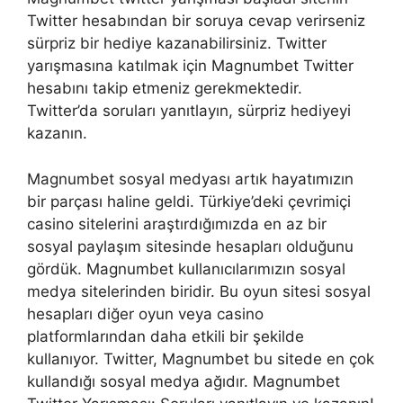
Twitter hesabından bir soruya cevap verirseniz
sürpriz bir hediye kazanabilirsiniz. Twitter
yarışmasına katılmak için Magnumbet Twitter
hesabını takip etmeniz gerekmektedir.
Twitter’da soruları yanıtlayın, sürpriz hediyeyi
kazanın.
Magnumbet sosyal medyası artık hayatımızın
bir parçası haline geldi. Türkiye’deki çevrimiçi
casino sitelerini araştırdığımızda en az bir
sosyal paylaşım sitesinde hesapları olduğunu
gördük. Magnumbet kullanıcılarımızın sosyal
medya sitelerinden biridir. Bu oyun sitesi sosyal
hesapları diğer oyun veya casino
platformlarından daha etkili bir şekilde
kullanıyor. Twitter, Magnumbet bu sitede en çok
kullandığı sosyal medya ağıdır. Magnumbet