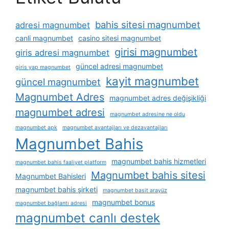
bahis sitesi magnumbet
adresi magnumbet
canli magnumbet
casino sitesi magnumbet
girisi magnumbet
giris adresi magnumbet
güncel adresi magnumbet
giris yap magnumbet
kayit magnumbet
güncel magnumbet
Magnumbet Adres
magnumbet adres değişikliği
magnumbet adresi
magnumbet adresine ne oldu
magnumbet apk
magnumbet avantajları ve dezavantajları
Magnumbet Bahis
magnumbet bahis hizmetleri
magnumbet bahis faaliyet platform
Magnumbet bahis sitesi
Magnumbet Bahisleri
magnumbet bahis şirketi
magnumbet basit arayüz
magnumbet bonus
magnumbet bağlantı adresi
magnumbet canlı destek