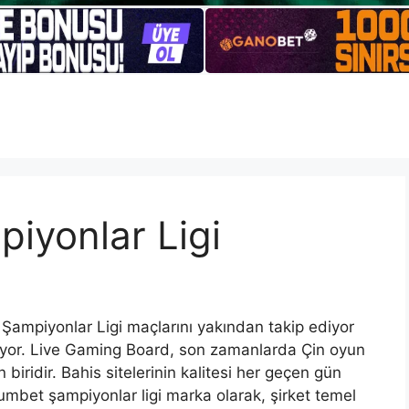
yonlar Ligi
ampiyonlar Ligi maçlarını yakından takip ediyor
oyuyor. Live Gaming Board, son zamanlarda Çin oyun
n biridir. Bahis sitelerinin kalitesi her geçen gün
numbet şampiyonlar ligi marka olarak, şirket temel