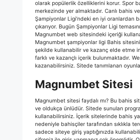
olarak popülerlik özelliklerini korur. Spor 
merkezinde yer almaktadır. Canlı bahis veya
Şampiyonlar Ligi’ndeki en iyi oranlardan ba
çıkarıyor. Bugün Şampiyonlar Ligi temasın
Magnumbet web sitesindeki içeriği kullan
Magnumbet şampiyonlar ligi Bahis sitesinin 
şekilde kullanabilir ve kazanç elde etme im
farklı ve kazançlı içerik bulunmaktadır. We
kazanabilirsiniz. Sitede tanımlanan oyunlar
Magnumbet Sitesi
Magnumbet sitesi faydalı mı? Bu bahis site
ve oldukça ünlüdür. Sitede sunulan program
kullanabilirsiniz. İçerik sitelerinde bahis ya
nedeniyle bahisçiler tarafından sıklıkla t
sadece siteye giriş yaptığınızda kullanabili
şifreniz ile giriş yapmanız çok önemlidir. 