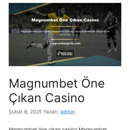
Magnumbet Öne
Çıkan Casino
Şubat 8, 2025
Yazarı:
admin
Magnumbet öne çıkan casino Magnumbet