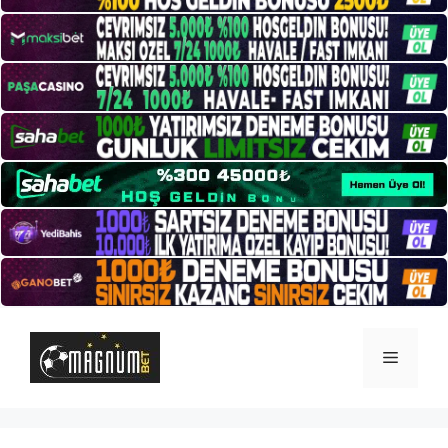
İçeriğe
atla
Menü