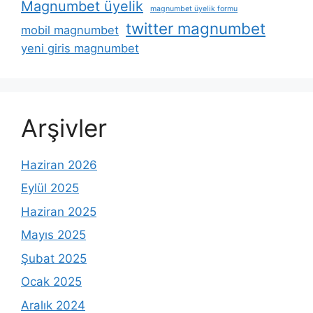
Magnumbet üyelik
magnumbet üyelik formu
twitter magnumbet
mobil magnumbet
yeni giris magnumbet
Arşivler
Haziran 2026
Eylül 2025
Haziran 2025
Mayıs 2025
Şubat 2025
Ocak 2025
Aralık 2024