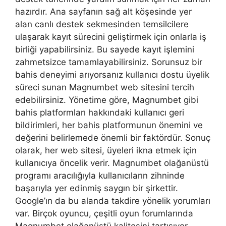
hazırdır. Ana sayfanın sağ alt köşesinde yer
alan canlı destek sekmesinden temsilcilere
ulaşarak kayıt sürecini geliştirmek için onlarla iş
birliği yapabilirsiniz. Bu sayede kayıt işlemini
zahmetsizce tamamlayabilirsiniz. Sorunsuz bir
bahis deneyimi arıyorsanız kullanıcı dostu üyelik
süreci sunan Magnumbet web sitesini tercih
edebilirsiniz. Yönetime göre, Magnumbet gibi
bahis platformları hakkındaki kullanıcı geri
bildirimleri, her bahis platformunun önemini ve
değerini belirlemede önemli bir faktördür. Sonuç
olarak, her web sitesi, üyeleri ikna etmek için
kullanıcıya öncelik verir. Magnumbet olağanüstü
programı aracılığıyla kullanıcıların zihninde
başarıyla yer edinmiş saygın bir şirkettir.
Google’ın da bu alanda takdire yönelik yorumları
var. Birçok oyuncu, çeşitli oyun forumlarında
Magnumbet olağanüstü kalitesini tartışıyor.