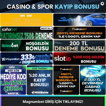
×
Magnumbet GİRİŞ İÇİN TIKLAYINIZ!