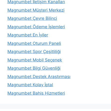
Magnumbet İletişim Kanalları
Magnumbet Müşteri Merkezi
Magnumbet Çevre Bilinci
Magnumbet Ödeme İşlemleri
Magnumbet En İyiler
Magnumbet Oturum Paneli
Magnumbet Spor Çeşitliliği
Magnumbet Mobil Seçenek
Magnumbet Bilgi Güvenliği
Magnumbet Destek Araştırması
Magnumbet Kolay İptal
Magnumbet Bahis Hizmetleri