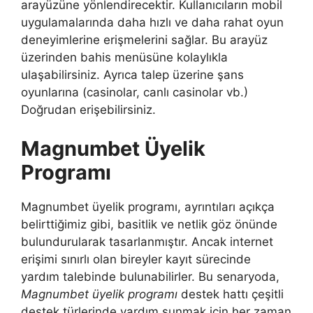
arayüzüne yönlendirecektir. Kullanıcıların mobil
uygulamalarında daha hızlı ve daha rahat oyun
deneyimlerine erişmelerini sağlar. Bu arayüz
üzerinden bahis menüsüne kolaylıkla
ulaşabilirsiniz. Ayrıca talep üzerine şans
oyunlarına (casinolar, canlı casinolar vb.)
Doğrudan erişebilirsiniz.
Magnumbet Üyelik
Programı
Magnumbet üyelik programı, ayrıntıları açıkça
belirttiğimiz gibi, basitlik ve netlik göz önünde
bulundurularak tasarlanmıştır. Ancak internet
erişimi sınırlı olan bireyler kayıt sürecinde
yardım talebinde bulunabilirler. Bu senaryoda,
Magnumbet üyelik programı
destek hattı çeşitli
destek türlerinde yardım sunmak için her zaman