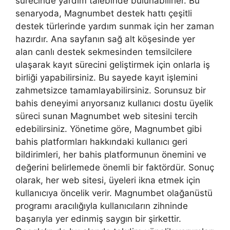
sürecinde yardım talebinde bulunabilirler. Bu
senaryoda, Magnumbet destek hattı çeşitli
destek türlerinde yardım sunmak için her zaman
hazırdır. Ana sayfanın sağ alt köşesinde yer
alan canlı destek sekmesinden temsilcilere
ulaşarak kayıt sürecini geliştirmek için onlarla iş
birliği yapabilirsiniz. Bu sayede kayıt işlemini
zahmetsizce tamamlayabilirsiniz. Sorunsuz bir
bahis deneyimi arıyorsanız kullanıcı dostu üyelik
süreci sunan Magnumbet web sitesini tercih
edebilirsiniz. Yönetime göre, Magnumbet gibi
bahis platformları hakkındaki kullanıcı geri
bildirimleri, her bahis platformunun önemini ve
değerini belirlemede önemli bir faktördür. Sonuç
olarak, her web sitesi, üyeleri ikna etmek için
kullanıcıya öncelik verir. Magnumbet olağanüstü
programı aracılığıyla kullanıcıların zihninde
başarıyla yer edinmiş saygın bir şirkettir.