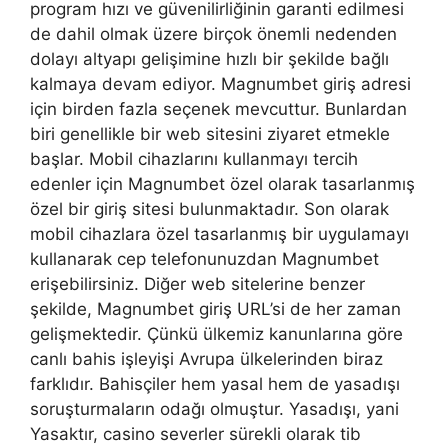
program hızı ve güvenilirliğinin garanti edilmesi
de dahil olmak üzere birçok önemli nedenden
dolayı altyapı gelişimine hızlı bir şekilde bağlı
kalmaya devam ediyor. Magnumbet giriş adresi
için birden fazla seçenek mevcuttur. Bunlardan
biri genellikle bir web sitesini ziyaret etmekle
başlar. Mobil cihazlarını kullanmayı tercih
edenler için Magnumbet özel olarak tasarlanmış
özel bir giriş sitesi bulunmaktadır. Son olarak
mobil cihazlara özel tasarlanmış bir uygulamayı
kullanarak cep telefonunuzdan Magnumbet
erişebilirsiniz. Diğer web sitelerine benzer
şekilde, Magnumbet giriş URL’si de her zaman
gelişmektedir. Çünkü ülkemiz kanunlarına göre
canlı bahis işleyişi Avrupa ülkelerinden biraz
farklıdır. Bahisçiler hem yasal hem de yasadışı
soruşturmaların odağı olmuştur. Yasadışı, yani
Yasaktır, casino severler sürekli olarak tib