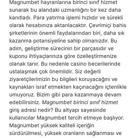
Magnumbet hayranlarına birinci sınıf hizmet
sunarak bu alandaki uzmanlığını bir kez daha
kanıtladı. Para yatırma işlemi hızlıdır ve sürekli
olarak hesabınıza aktarılacaktır. Çevrimiçi bahis
şirketlerinin önemli faydalarından biri, daha sık
kazanma potansiyeline sahip olmanızdır. Bu
adım, geliştirme sürecinin bir parçasıdır ve
kuponu ihtiyaçlarınıza göre özelleştirmenize
olanak tanır. Bu nedenle casino becerilerinde
ustalaşmak çok önemlidir. Siz değerli
ziyaretçilerimizin bu bilgileri koruyacağını ve
kaynakları israf etmekten kaçınacağını içtenlikle
umuyoruz. Bizim gibi para kazanmaya devam
edebilirsiniz.
Magnumbet birinci sınıf hizmet
giriş adresi nedir? Bu altyapı sayesinde
kullanıcılar Magnumbet tercih etmeye başlıyor.
Magnumbet yüksek kaliteli içeriğin
sürdürülmesi, yüksek oranların sağlanması ve