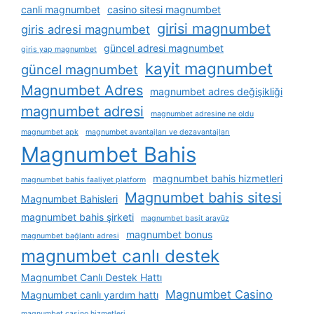
canli magnumbet
casino sitesi magnumbet
girisi magnumbet
giris adresi magnumbet
güncel adresi magnumbet
giris yap magnumbet
kayit magnumbet
güncel magnumbet
Magnumbet Adres
magnumbet adres değişikliği
magnumbet adresi
magnumbet adresine ne oldu
magnumbet apk
magnumbet avantajları ve dezavantajları
Magnumbet Bahis
magnumbet bahis hizmetleri
magnumbet bahis faaliyet platform
Magnumbet bahis sitesi
Magnumbet Bahisleri
magnumbet bahis şirketi
magnumbet basit arayüz
magnumbet bonus
magnumbet bağlantı adresi
magnumbet canlı destek
Magnumbet Canlı Destek Hattı
Magnumbet Casino
Magnumbet canlı yardım hattı
magnumbet casino hizmetleri