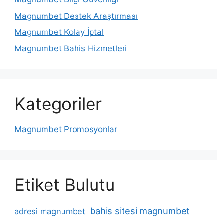
Magnumbet Destek Araştırması
Magnumbet Kolay İptal
Magnumbet Bahis Hizmetleri
Kategoriler
Magnumbet Promosyonlar
Etiket Bulutu
bahis sitesi magnumbet
adresi magnumbet