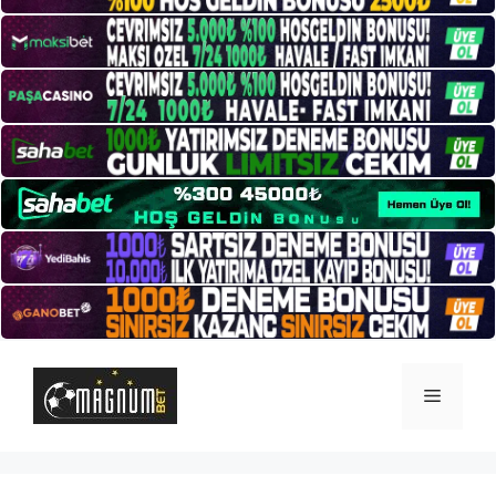
İçeriğe
atla
Menü