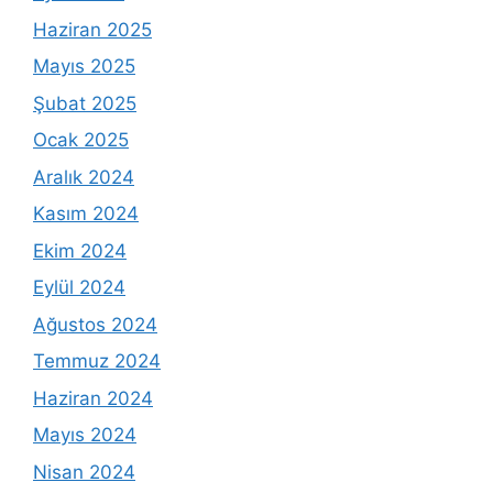
Haziran 2025
Mayıs 2025
Şubat 2025
Ocak 2025
Aralık 2024
Kasım 2024
Ekim 2024
Eylül 2024
Ağustos 2024
Temmuz 2024
Haziran 2024
Mayıs 2024
Nisan 2024