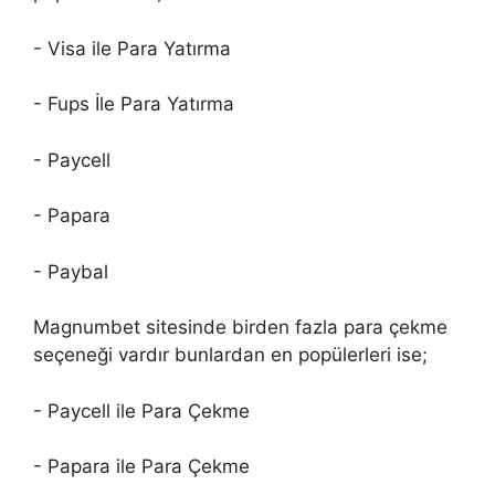
- Visa ile Para Yatırma
- Fups İle Para Yatırma
- Paycell
- Papara
- Paybal
Magnumbet sitesinde birden fazla para çekme
seçeneği vardır bunlardan en popülerleri ise;
- Paycell ile Para Çekme
- Papara ile Para Çekme