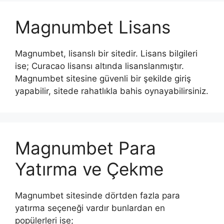
Magnumbet Lisans
Magnumbet, lisanslı bir sitedir. Lisans bilgileri
ise; Curacao lisansı altında lisanslanmıştır.
Magnumbet sitesine güvenli bir şekilde giriş
yapabilir, sitede rahatlıkla bahis oynayabilirsiniz.
Magnumbet Para
Yatırma ve Çekme
Magnumbet sitesinde dörtden fazla para
yatırma seçeneği vardır bunlardan en
popülerleri ise;