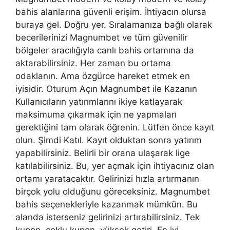
bahis alanlarına güvenli erişim. İhtiyacın olursa
buraya gel. Doğru yer. Sıralamanıza bağlı olarak
becerilerinizi Magnumbet ve tüm güvenilir
bölgeler aracılığıyla canlı bahis ortamına da
aktarabilirsiniz. Her zaman bu ortama
odaklanın. Ama özgürce hareket etmek en
iyisidir. Oturum Açın Magnumbet ile Kazanın
Kullanıcıların yatırımlarını ikiye katlayarak
maksimuma çıkarmak için ne yapmaları
gerektiğini tam olarak öğrenin. Lütfen önce kayıt
olun. Şimdi Katıl. Kayıt olduktan sonra yatırım
yapabilirsiniz. Belirli bir orana ulaşarak lige
katılabilirsiniz. Bu, yer açmak için ihtiyacınız olan
ortamı yaratacaktır. Gelirinizi hızla artırmanın
birçok yolu olduğunu göreceksiniz. Magnumbet
bahis seçenekleriyle kazanmak mümkün. Bu
alanda isterseniz gelirinizi artırabilirsiniz. Tek