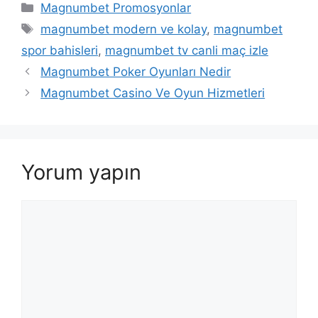
Kategoriler
Magnumbet Promosyonlar
Etiketler
magnumbet modern ve kolay
,
magnumbet
spor bahisleri
,
magnumbet tv canli maç izle
Magnumbet Poker Oyunları Nedir
Magnumbet Casino Ve Oyun Hizmetleri
Yorum yapın
Yorum