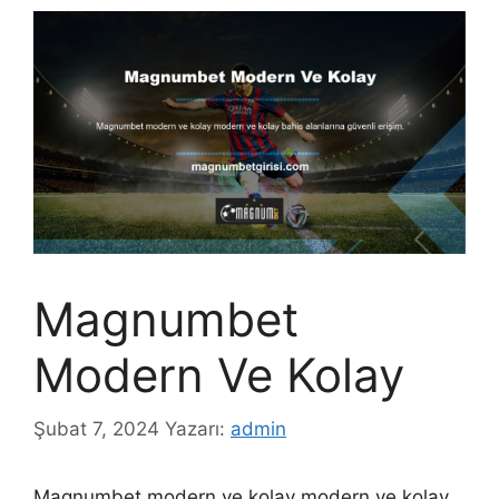
Magnumbet
Modern Ve Kolay
Şubat 7, 2024
Yazarı:
admin
Magnumbet modern ve kolay modern ve kolay