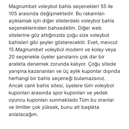
Magnumbet voleybol bahis seçenekleri 55 ile
105 arasında değişmektedir. Bu rakamları
açıklamak için diğer sitelerdeki voleybol bahis
seçeneklerinden bahsedelim. Diğer web
sitelerine göz attığınızda çoğu size voleybol
bahisleri gibi şeyler gösterecektir. Evet, mevcut
15
Magnumbet voleybol modern ve kolay
veya
20 seçenekle üyeler şanslarını çok dar bir
aralıkta denemek zorunda kalıyor. Çoğu sitede
yarışma kazananları ve üç aylık kuponlar dışında
herhangi bir bahis seçeneği bulamazsınız.
Ancak canlı bahis sitesi, üyelere tüm voleybol
kuponları arasında spor kuponları ve yedek
oyuncu kuponları sunmaktadır.Tüm bu oranlar
ve limitler çok yüksek, bunu alt başlıkta
anlatacağım.