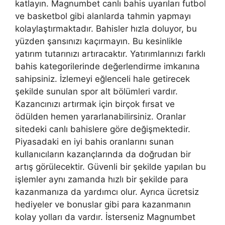
katlayın. Magnumbet canlı bahis uyarıları futbol
ve basketbol gibi alanlarda tahmin yapmayı
kolaylaştırmaktadır. Bahisler hızla doluyor, bu
yüzden şansınızı kaçırmayın. Bu kesinlikle
yatırım tutarınızı artıracaktır. Yatırımlarınızı farklı
bahis kategorilerinde değerlendirme imkanına
sahipsiniz. İzlemeyi eğlenceli hale getirecek
şekilde sunulan spor alt bölümleri vardır.
Kazancınızı artırmak için birçok fırsat ve
ödülden hemen yararlanabilirsiniz. Oranlar
sitedeki canlı bahislere göre değişmektedir.
Piyasadaki en iyi bahis oranlarını sunan
kullanıcıların kazançlarında da doğrudan bir
artış görülecektir. Güvenli bir şekilde yapılan bu
işlemler aynı zamanda hızlı bir şekilde para
kazanmanıza da yardımcı olur. Ayrıca ücretsiz
hediyeler ve bonuslar gibi para kazanmanın
kolay yolları da vardır. İsterseniz Magnumbet