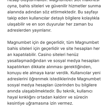
oyna
, bahis siteleri ve güvenilir hizmetler sunma
alanında adından söz ettirmektedir. Bu sayfayı
takip eden kullanıcılar detaylı bilgilere kolaylıkla
ulaşabilir ve en son duyurular her zaman bu
adreslerden yayınlanır.
Magnumbet için de geçerlidir, tüm Magnumbet
bahis siteleri için geçerlidir ve site hesapları her
an kapatılabilir. Casino siteleri henüz
yasallaşmadığından ve sosyal medya hesapları
kapatılırken dikkate alınması gerektiğinden,
konuyu ele almaya karar verdik. Kullanıcılar yeni
adreslerini öğrenmek istediklerinde Magnumbet
sosyal medya hesapları üzerinden bu bilgilere
anında ulaşabilmektedir. Bu teknik, kullanıcı
hayal kırıklığını ortadan kaldırır ve sürecin
kesintiye uğramasına izin vermez.