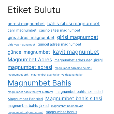
Etiket Bulutu
bahis sitesi magnumbet
adresi magnumbet
canli magnumbet
casino sitesi magnumbet
girisi magnumbet
giris adresi magnumbet
güncel adresi magnumbet
giris yap magnumbet
kayit magnumbet
güncel magnumbet
Magnumbet Adres
magnumbet adres değişikliği
magnumbet adresi
magnumbet adresine ne oldu
magnumbet apk
magnumbet avantajları ve dezavantajları
Magnumbet Bahis
magnumbet bahis hizmetleri
magnumbet bahis faaliyet platform
Magnumbet bahis sitesi
Magnumbet Bahisleri
magnumbet bahis şirketi
magnumbet basit arayüz
magnumbet bonus
magnumbet bağlantı adresi