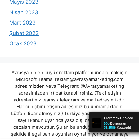
Mayıs 2023
Nisan 2023
Mart 2023
Şubat 2023
Ocak 2023
Avrasya'nın en büyük reklam platformunda olmak için
Microsoft Teams:
reklam@avrasyamarketing.com
adresimizden veya Telegram: @Avrasyamarketing
adresimizden irtibat kurabilirsiniz. (Tek iletişim
adreslerimiz teams / telegram ve mail adresimizdir.
Harici hiçbir iletişim adresimiz bulunmamaktadır.
Lütfen itibar etmeyiniz.) Türkiye yasalarına göre 7258
sayılı kanun uyarınca yasa dışı bahis oynamanın
cezaları mevcuttur. Şu an bulunduğunuz site hiç bir
şekilde illegal bahis oyunları oynatmıyor ve oynamaya