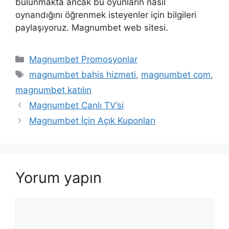
bulunmakta ancak bu oyunların nasıl
oynandığını öğrenmek isteyenler için bilgileri
paylaşıyoruz. Magnumbet web sitesi.
Kategoriler
Magnumbet Promosyonlar
Etiketler
magnumbet bahis hizmeti
,
magnumbet com
,
magnumbet katılın
Magnumbet Canlı TV’si
Magnumbet İçin Açık Kuponları
Yorum yapın
Yorum