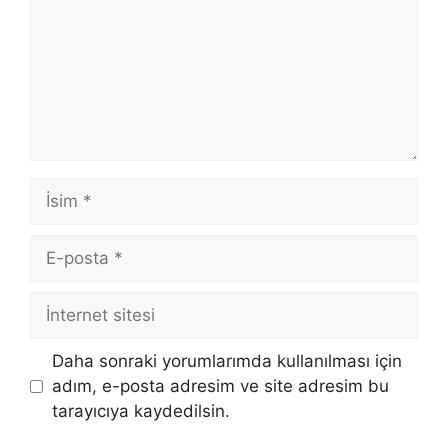
İsim
E-
posta
İnternet
sitesi
Daha sonraki yorumlarımda kullanılması için
adım, e-posta adresim ve site adresim bu
tarayıcıya kaydedilsin.