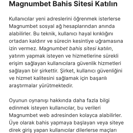
Magnumbet Bahis Sitesi Katılın
Kullanıcılar yeni adreslerini öğrenmek isterlerse
Magnumbet sosyal ağ hesaplarından anında
alabilirler. Bu teknik, kullanıcı hayal kırıklığını
ortadan kaldırır ve sürecin kesintiye uğramasına
izin vermez.
Magnumbet bahis sitesi katılın
,
yatırım yapmak isteyen ve hizmetlerine sürekli
erişim sağlayan kullanıcılara güvenlik hizmetleri
sağlayan bir şirkettir. Şirket, kullanıcı güvenliğini
ve hizmet kalitesini sağlamak için başarılı
araştırmalar yürütmektedir.
Oyunun oynanışı hakkında daha fazla bilgi
edinmek isteyen kullanıcılar, bu verileri
Magnumbet web adresinden kolayca alabilirler.
Üye olarak bahis yapmaya başlayan veya siteye
direk giriş yapan kullanıcılar dilerlerse maçları