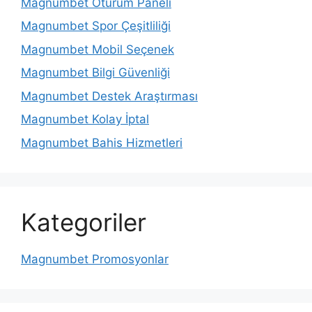
Magnumbet Oturum Paneli
Magnumbet Spor Çeşitliliği
Magnumbet Mobil Seçenek
Magnumbet Bilgi Güvenliği
Magnumbet Destek Araştırması
Magnumbet Kolay İptal
Magnumbet Bahis Hizmetleri
Kategoriler
Magnumbet Promosyonlar