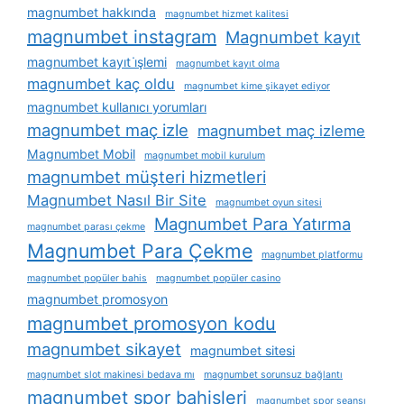
magnumbet hakkında
magnumbet hizmet kalitesi
magnumbet instagram
Magnumbet kayıt
magnumbet kayıt i̇şlemi
magnumbet kayıt olma
magnumbet kaç oldu
magnumbet kime şikayet ediyor
magnumbet kullanıcı yorumları
magnumbet maç izle
magnumbet maç izleme
Magnumbet Mobil
magnumbet mobil kurulum
magnumbet müşteri hizmetleri
Magnumbet Nasıl Bir Site
magnumbet oyun sitesi
Magnumbet Para Yatırma
magnumbet parası çekme
Magnumbet Para Çekme
magnumbet platformu
magnumbet popüler bahis
magnumbet popüler casino
magnumbet promosyon
magnumbet promosyon kodu
magnumbet sikayet
magnumbet sitesi
magnumbet slot makinesi bedava mı
magnumbet sorunsuz bağlantı
magnumbet spor bahisleri
magnumbet spor seansı