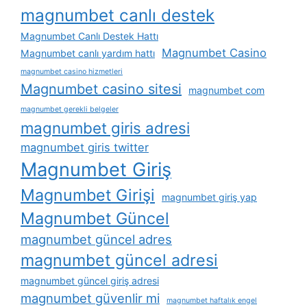
magnumbet canlı destek
Magnumbet Canlı Destek Hattı
Magnumbet Casino
Magnumbet canlı yardım hattı
magnumbet casino hizmetleri
Magnumbet casino sitesi
magnumbet com
magnumbet gerekli belgeler
magnumbet giris adresi
magnumbet giris twitter
Magnumbet Giriş
Magnumbet Girişi
magnumbet giriş yap
Magnumbet Güncel
magnumbet güncel adres
magnumbet güncel adresi
magnumbet güncel giriş adresi
magnumbet güvenlir mi
magnumbet haftalık engel