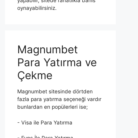
yapabilir, sitede rahatlıkla bahis
oynayabilirsiniz.
Magnumbet
Para Yatırma ve
Çekme
Magnumbet sitesinde dörtden
fazla para yatırma seçeneği vardır
bunlardan en popülerleri ise;
- Visa ile Para Yatırma