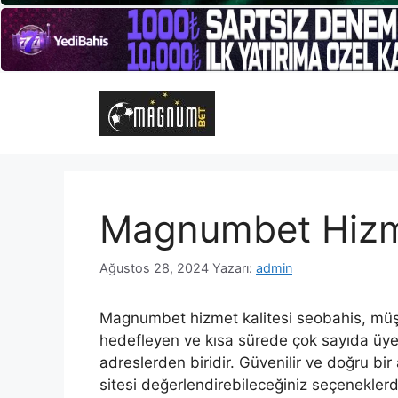
İçeriğe
atla
Magnumbet Hizme
Ağustos 28, 2024
Yazarı:
admin
Magnumbet hizmet kalitesi seobahis, müşter
hedefleyen ve kısa sürede çok sayıda üye
adreslerden biridir. Güvenilir ve doğru b
sitesi değerlendirebileceğiniz seçenekler