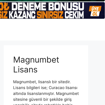
Magnumbet
Lisans
Magnumbet, lisanslı bir sitedir.
Lisans bilgileri ise; Curacao lisansı
altında lisanslanmıştır. Magnumbet
sitesine güvenli bir şekilde giriş