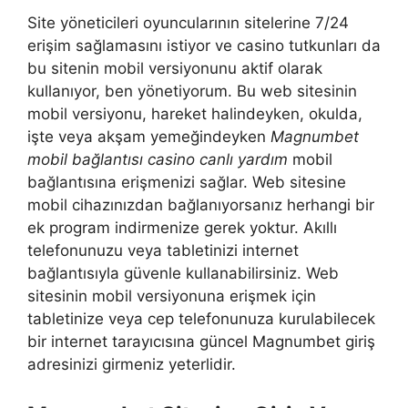
Site yöneticileri oyuncularının sitelerine 7/24
erişim sağlamasını istiyor ve casino tutkunları da
bu sitenin mobil versiyonunu aktif olarak
kullanıyor, ben yönetiyorum. Bu web sitesinin
mobil versiyonu, hareket halindeyken, okulda,
işte veya akşam yemeğindeyken
Magnumbet
mobil bağlantısı casino canlı yardım
mobil
bağlantısına erişmenizi sağlar. Web sitesine
mobil cihazınızdan bağlanıyorsanız herhangi bir
ek program indirmenize gerek yoktur. Akıllı
telefonunuzu veya tabletinizi internet
bağlantısıyla güvenle kullanabilirsiniz. Web
sitesinin mobil versiyonuna erişmek için
tabletinize veya cep telefonunuza kurulabilecek
bir internet tarayıcısına güncel Magnumbet giriş
adresinizi girmeniz yeterlidir.