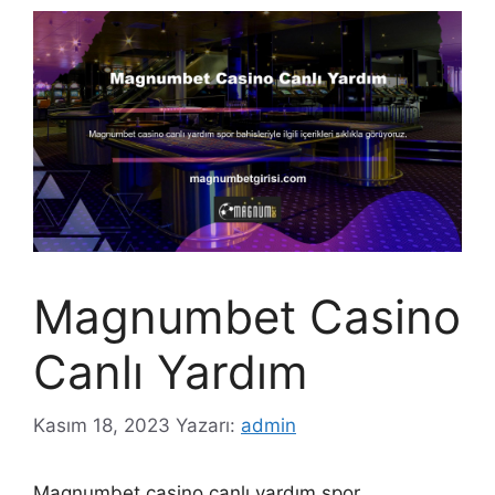
Magnumbet Casino
Canlı Yardım
Kasım 18, 2023
Yazarı:
admin
Magnumbet casino canlı yardım spor