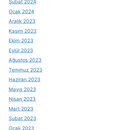
Şubat 2024
Ocak 2024
Aralık 2023
Kasım 2023
Ekim 2023
Eylül 2023
Ağustos 2023
Temmuz 2023
Haziran 2023
Mayıs 2023
Nisan 2023
Mart 2023
Şubat 2023
Ocak 2023