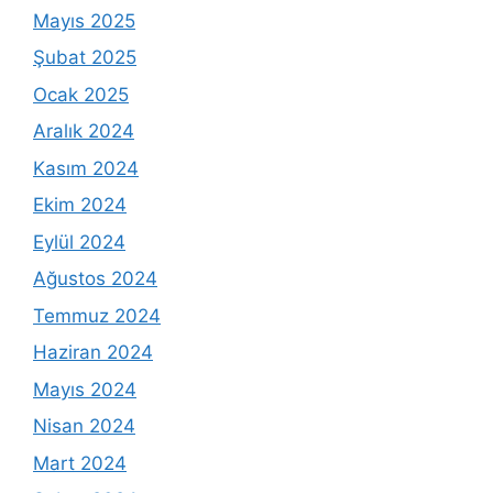
Mayıs 2025
Şubat 2025
Ocak 2025
Aralık 2024
Kasım 2024
Ekim 2024
Eylül 2024
Ağustos 2024
Temmuz 2024
Haziran 2024
Mayıs 2024
Nisan 2024
Mart 2024