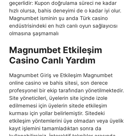
geçerlidir: Kupon doğrulama süreci ne kadar
hızlı olursa, bahis deneyimi de o kadar iyi olur.
Magnumbet isminin şu anda Türk casino
endüstrisindeki en hızlı canlı oyun sağlayıcısı
olmasına şaşmamalı
Magnumbet Etkileşim
Casino Canlı Yardım
Magnumbet Giriş ve Etkileşim Magnumbet
online casino ve bahis sitesi, son derece
profesyonel bir ekip tarafından yönetilmektedir.
Site yöneticileri, üyelerin site içinde izole
edilmemesi için üyelerin sitede etkileşim
kurması için yollar belirlemiştir. Sitedeki
etkileşim yöntemlerini üye olmadan veya üyelik
kayıt işlemini tamamladıktan sonra da