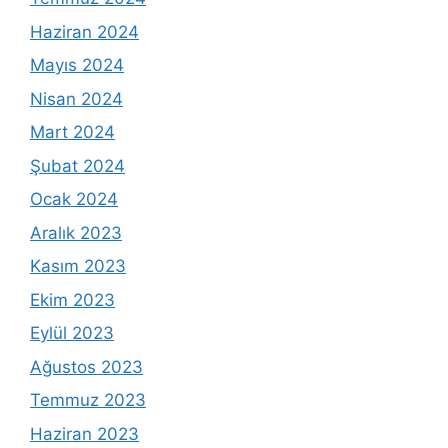
Haziran 2024
Mayıs 2024
Nisan 2024
Mart 2024
Şubat 2024
Ocak 2024
Aralık 2023
Kasım 2023
Ekim 2023
Eylül 2023
Ağustos 2023
Temmuz 2023
Haziran 2023