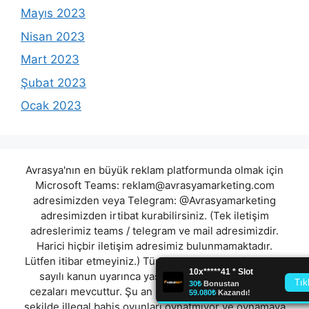
Mayıs 2023
Nisan 2023
Mart 2023
Şubat 2023
Ocak 2023
Avrasya'nın en büyük reklam platformunda olmak için
Microsoft Teams:
reklam@avrasyamarketing.com
adresimizden veya Telegram: @Avrasyamarketing
adresimizden irtibat kurabilirsiniz. (Tek iletişim
adreslerimiz teams / telegram ve mail adresimizdir.
Harici hiçbir iletişim adresimiz bulunmamaktadır.
Lütfen itibar etmeyiniz.) Türkiye yasalarına göre 7258
sayılı kanun uyarınca yasa dışı bahis oynamanın
cezaları mevcuttur. Şu an bulunduğunuz site hiç bir
şekilde illegal bahis oyunları oynatmıyor ve oynamaya