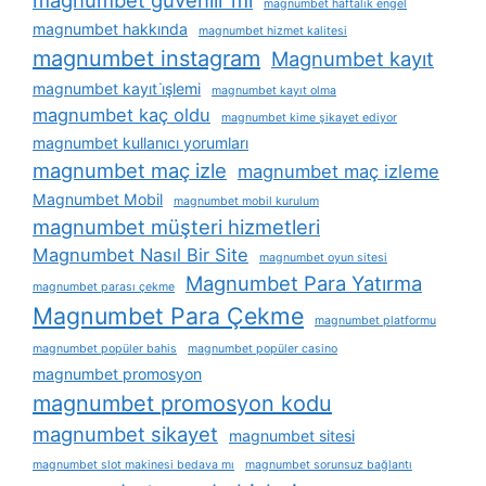
magnumbet haftalık engel
magnumbet hakkında
magnumbet hizmet kalitesi
magnumbet instagram
Magnumbet kayıt
magnumbet kayıt i̇şlemi
magnumbet kayıt olma
magnumbet kaç oldu
magnumbet kime şikayet ediyor
magnumbet kullanıcı yorumları
magnumbet maç izle
magnumbet maç izleme
Magnumbet Mobil
magnumbet mobil kurulum
magnumbet müşteri hizmetleri
Magnumbet Nasıl Bir Site
magnumbet oyun sitesi
Magnumbet Para Yatırma
magnumbet parası çekme
Magnumbet Para Çekme
magnumbet platformu
magnumbet popüler bahis
magnumbet popüler casino
magnumbet promosyon
magnumbet promosyon kodu
magnumbet sikayet
magnumbet sitesi
magnumbet slot makinesi bedava mı
magnumbet sorunsuz bağlantı