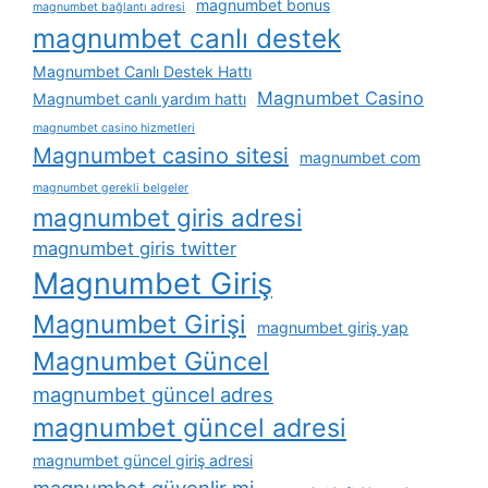
magnumbet bonus
magnumbet bağlantı adresi
magnumbet canlı destek
Magnumbet Canlı Destek Hattı
Magnumbet Casino
Magnumbet canlı yardım hattı
magnumbet casino hizmetleri
Magnumbet casino sitesi
magnumbet com
magnumbet gerekli belgeler
magnumbet giris adresi
magnumbet giris twitter
Magnumbet Giriş
Magnumbet Girişi
magnumbet giriş yap
Magnumbet Güncel
magnumbet güncel adres
magnumbet güncel adresi
magnumbet güncel giriş adresi
magnumbet güvenlir mi