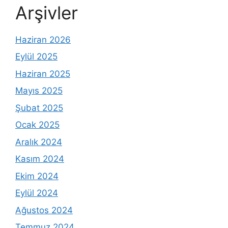
Arşivler
Haziran 2026
Eylül 2025
Haziran 2025
Mayıs 2025
Şubat 2025
Ocak 2025
Aralık 2024
Kasım 2024
Ekim 2024
Eylül 2024
Ağustos 2024
Temmuz 2024