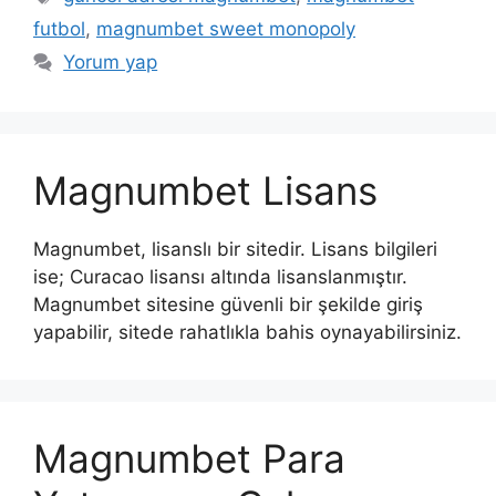
futbol
,
magnumbet sweet monopoly
Yorum yap
Magnumbet Lisans
Magnumbet, lisanslı bir sitedir. Lisans bilgileri
ise; Curacao lisansı altında lisanslanmıştır.
Magnumbet sitesine güvenli bir şekilde giriş
yapabilir, sitede rahatlıkla bahis oynayabilirsiniz.
Magnumbet Para