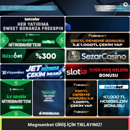
×
Magnumbet GİRİŞ İÇİN TIKLAYINIZ!