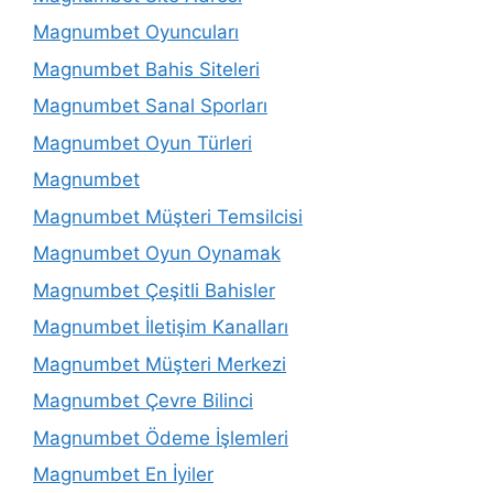
Magnumbet Oyuncuları
Magnumbet Bahis Siteleri
Magnumbet Sanal Sporları
Magnumbet Oyun Türleri
Magnumbet
Magnumbet Müşteri Temsilcisi
Magnumbet Oyun Oynamak
Magnumbet Çeşitli Bahisler
Magnumbet İletişim Kanalları
Magnumbet Müşteri Merkezi
Magnumbet Çevre Bilinci
Magnumbet Ödeme İşlemleri
Magnumbet En İyiler