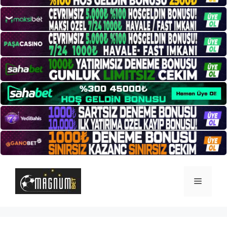
İçeriğe
atla
Menü