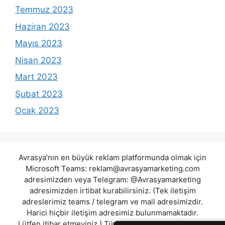
Temmuz 2023
Haziran 2023
Mayıs 2023
Nisan 2023
Mart 2023
Şubat 2023
Ocak 2023
Avrasya'nın en büyük reklam platformunda olmak için
Microsoft Teams:
reklam@avrasyamarketing.com
adresimizden veya Telegram: @Avrasyamarketing
adresimizden irtibat kurabilirsiniz. (Tek iletişim
adreslerimiz teams / telegram ve mail adresimizdir.
Harici hiçbir iletişim adresimiz bulunmamaktadır.
Lütfen itibar etmeyiniz.) Türkiye yasalarına göre 7258