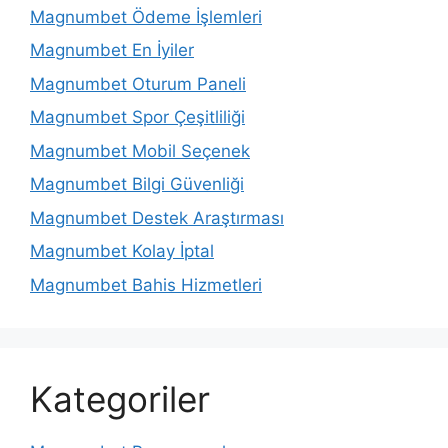
Magnumbet Ödeme İşlemleri
Magnumbet En İyiler
Magnumbet Oturum Paneli
Magnumbet Spor Çeşitliliği
Magnumbet Mobil Seçenek
Magnumbet Bilgi Güvenliği
Magnumbet Destek Araştırması
Magnumbet Kolay İptal
Magnumbet Bahis Hizmetleri
Kategoriler