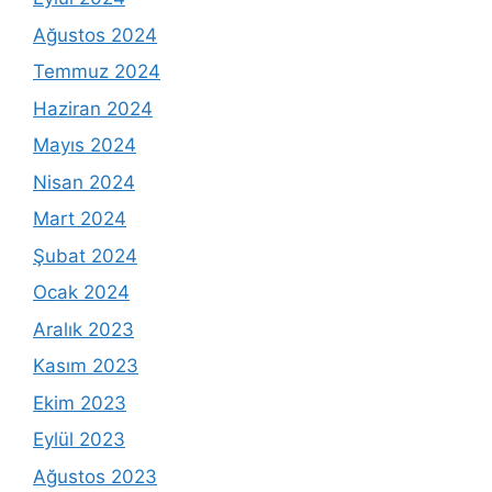
Ağustos 2024
Temmuz 2024
Haziran 2024
Mayıs 2024
Nisan 2024
Mart 2024
Şubat 2024
Ocak 2024
Aralık 2023
Kasım 2023
Ekim 2023
Eylül 2023
Ağustos 2023