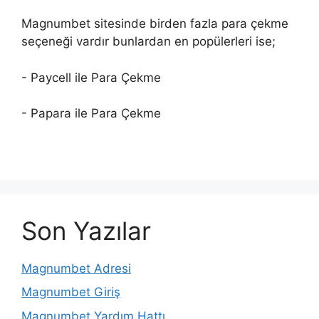
Magnumbet sitesinde birden fazla para çekme
seçeneği vardır bunlardan en popülerleri ise;
- Paycell ile Para Çekme
- Papara ile Para Çekme
Son Yazılar
Magnumbet Adresi
Magnumbet Giriş
Magnumbet Yardım Hattı