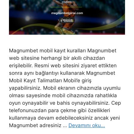
Magnumbet mobil kayıt kuralları Magnumbet
web sitesine herhangi bir akıllı cihazdan
erişilebilir. Resmi web sitesini ziyaret ettikten
sonra aynı bağlantıyı kullanarak Magnumbet
Mobil Kayıt Talimatları Mobil’e giriş
yapabilirsiniz. Mobil ekranın cihazınızla uyumlu
olması sayesinde mobil cihazınızda rahatlıkla
oyun oynayabilir ve bahis oynayabilirsiniz. Cep
telefonunuzdan para çekme gibi özellikleri
kullanmaya devam edebileceksiniz ancak yeni
Magnumbet adresiniz …
Devamını oku…