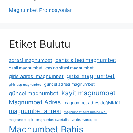
Magnumbet Promosyonlar
Etiket Bulutu
bahis sitesi magnumbet
adresi magnumbet
canli magnumbet
casino sitesi magnumbet
girisi magnumbet
giris adresi magnumbet
güncel adresi magnumbet
giris yap magnumbet
kayit magnumbet
güncel magnumbet
Magnumbet Adres
magnumbet adres değişikliği
magnumbet adresi
magnumbet adresine ne oldu
magnumbet apk
magnumbet avantajları ve dezavantajları
Magnumbet Bahis