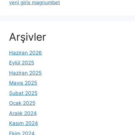
yeni giris magnumbet
Arşivler
Haziran 2026
Eylül 2025
Haziran 2025
Mayıs 2025
Şubat 2025
Ocak 2025
Aralık 2024
Kasım 2024
Ekim 2024