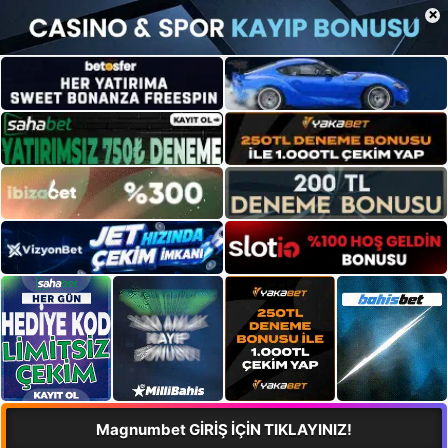
×
Magnumbet GİRİŞ İÇİN TIKLAYINIZ!