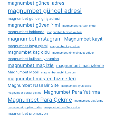
magnumbet güncel adres
magnumbet güncel adresi
magnumbet güncel giriş adresi
magnumbet güvenlir mi
magnumbet haftalık engel
magnumbet hakkında
magnumbet hizmet kalitesi
magnumbet instagram
Magnumbet kayıt
magnumbet kayıt i̇şlemi
magnumbet kayıt olma
magnumbet kaç oldu
magnumbet kime şikayet ediyor
magnumbet kullanıcı yorumları
magnumbet maç izle
magnumbet maç izleme
Magnumbet Mobil
magnumbet mobil kurulum
magnumbet müşteri hizmetleri
Magnumbet Nasıl Bir Site
magnumbet oyun sitesi
Magnumbet Para Yatırma
magnumbet parası çekme
Magnumbet Para Çekme
magnumbet platformu
magnumbet popüler bahis
magnumbet popüler casino
magnumbet promosyon