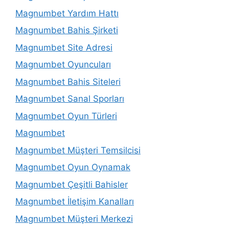
Magnumbet Yardım Hattı
Magnumbet Bahis Şirketi
Magnumbet Site Adresi
Magnumbet Oyuncuları
Magnumbet Bahis Siteleri
Magnumbet Sanal Sporları
Magnumbet Oyun Türleri
Magnumbet
Magnumbet Müşteri Temsilcisi
Magnumbet Oyun Oynamak
Magnumbet Çeşitli Bahisler
Magnumbet İletişim Kanalları
Magnumbet Müşteri Merkezi