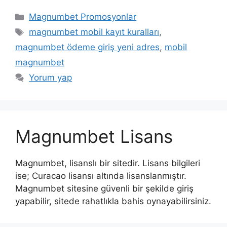
Kategoriler
Magnumbet Promosyonlar
Etiketler
magnumbet mobil kayıt kuralları
,
magnumbet ödeme giriş yeni adres
,
mobil
magnumbet
Yorum yap
Magnumbet Lisans
Magnumbet, lisanslı bir sitedir. Lisans bilgileri
ise; Curacao lisansı altında lisanslanmıştır.
Magnumbet sitesine güvenli bir şekilde giriş
yapabilir, sitede rahatlıkla bahis oynayabilirsiniz.