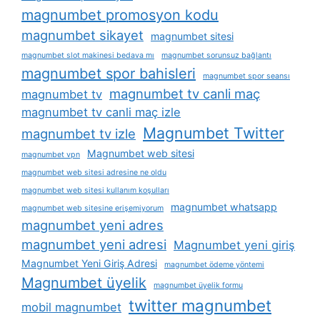
magnumbet promosyon kodu
magnumbet sikayet
magnumbet sitesi
magnumbet slot makinesi bedava mı
magnumbet sorunsuz bağlantı
magnumbet spor bahisleri
magnumbet spor seansı
magnumbet tv canli maç
magnumbet tv
magnumbet tv canli maç izle
Magnumbet Twitter
magnumbet tv izle
Magnumbet web sitesi
magnumbet vpn
magnumbet web sitesi adresine ne oldu
magnumbet web sitesi kullanım koşulları
magnumbet whatsapp
magnumbet web sitesine erişemiyorum
magnumbet yeni adres
magnumbet yeni adresi
Magnumbet yeni giriş
Magnumbet Yeni Giriş Adresi
magnumbet ödeme yöntemi
Magnumbet üyelik
magnumbet üyelik formu
twitter magnumbet
mobil magnumbet