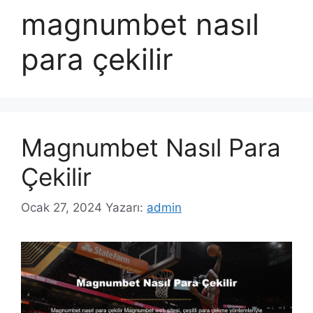
magnumbet nasıl
para çekilir
Magnumbet Nasıl Para
Çekilir
Ocak 27, 2024
Yazarı:
admin