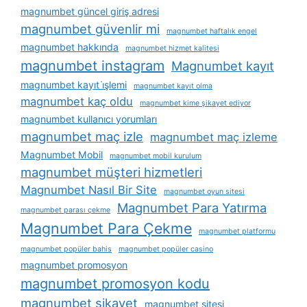
magnumbet güncel giriş adresi
magnumbet güvenlir mi
magnumbet haftalık engel
magnumbet hakkında
magnumbet hizmet kalitesi
magnumbet instagram
Magnumbet kayıt
magnumbet kayıt i̇şlemi
magnumbet kayıt olma
magnumbet kaç oldu
magnumbet kime şikayet ediyor
magnumbet kullanıcı yorumları
magnumbet maç izle
magnumbet maç izleme
Magnumbet Mobil
magnumbet mobil kurulum
magnumbet müşteri hizmetleri
Magnumbet Nasıl Bir Site
magnumbet oyun sitesi
Magnumbet Para Yatırma
magnumbet parası çekme
Magnumbet Para Çekme
magnumbet platformu
magnumbet popüler bahis
magnumbet popüler casino
magnumbet promosyon
magnumbet promosyon kodu
magnumbet sikayet
magnumbet sitesi