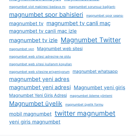
magnumbet slot makinesi bedava mı
magnumbet sorunsuz bağlantı
magnumbet spor bahisleri
magnumbet spor seansı
magnumbet tv canli maç
magnumbet tv
magnumbet tv canli maç izle
Magnumbet Twitter
magnumbet tv izle
Magnumbet web sitesi
magnumbet vpn
magnumbet web sitesi adresine ne oldu
magnumbet web sitesi kullanım koşulları
magnumbet whatsapp
magnumbet web sitesine erişemiyorum
magnumbet yeni adres
magnumbet yeni adresi
Magnumbet yeni giriş
Magnumbet Yeni Giriş Adresi
magnumbet ödeme yöntemi
Magnumbet üyelik
magnumbet üyelik formu
twitter magnumbet
mobil magnumbet
yeni giris magnumbet