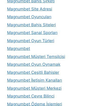
Magnumbet Bahis Şirketi
Magnumbet Site Adresi
Magnumbet Oyuncuları
Magnumbet Bahis Siteleri
Magnumbet Sanal Sporları
Magnumbet Oyun Türleri
Magnumbet
Magnumbet Müşteri Temsilcisi
Magnumbet Oyun Oynamak
Magnumbet Çeşitli Bahisler
Magnumbet İletişim Kanalları
Magnumbet Müşteri Merkezi
Magnumbet Çevre Bilinci
Magnumbet Ödeme İşlemleri