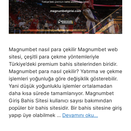
Magnumbet nasıl para çekilir Magnumbet web
sitesi, çeşitli para çekme yöntemleriyle
Türkiye’deki premium bahis sitelerinden biridir.
Magnumbet para nasıl çekilir? Yatırma ve çekme
işlemleri yoğunluğa göre değişiklik gösterebilir.
Yani düşük yoğunluklu işlemler ortalamadan
daha kısa sürede tamamlanıyor. Magnumbet
Giriş Bahis Sitesi kullanıcı sayısı bakımından
popüler bir bahis sitesidir. Bir bahis sitesine giriş
yapıp üye olabilmek …
Devamını oku…