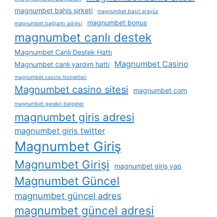
magnumbet bahis şirketi
magnumbet basit arayüz
magnumbet bonus
magnumbet bağlantı adresi
magnumbet canlı destek
Magnumbet Canlı Destek Hattı
Magnumbet Casino
Magnumbet canlı yardım hattı
magnumbet casino hizmetleri
Magnumbet casino sitesi
magnumbet com
magnumbet gerekli belgeler
magnumbet giris adresi
magnumbet giris twitter
Magnumbet Giriş
Magnumbet Girişi
magnumbet giriş yap
Magnumbet Güncel
magnumbet güncel adres
magnumbet güncel adresi