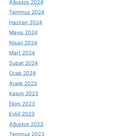
Ağustos 2024
Temmuz 2024
Haziran 2024
Mayıs 2024
Nisan 2024
Mart 2024
Şubat 2024
Ocak 2024
Aralık 2023
Kasım 2023
Ekim 2023
Eylül 2023
Ağustos 2023
Temmuz 2023