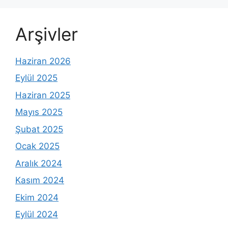
Arşivler
Haziran 2026
Eylül 2025
Haziran 2025
Mayıs 2025
Şubat 2025
Ocak 2025
Aralık 2024
Kasım 2024
Ekim 2024
Eylül 2024