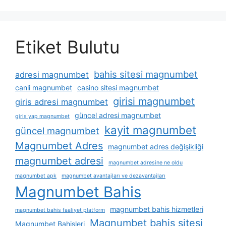
Etiket Bulutu
bahis sitesi magnumbet
adresi magnumbet
canli magnumbet
casino sitesi magnumbet
girisi magnumbet
giris adresi magnumbet
güncel adresi magnumbet
giris yap magnumbet
kayit magnumbet
güncel magnumbet
Magnumbet Adres
magnumbet adres değişikliği
magnumbet adresi
magnumbet adresine ne oldu
magnumbet apk
magnumbet avantajları ve dezavantajları
Magnumbet Bahis
magnumbet bahis hizmetleri
magnumbet bahis faaliyet platform
Magnumbet bahis sitesi
Magnumbet Bahisleri