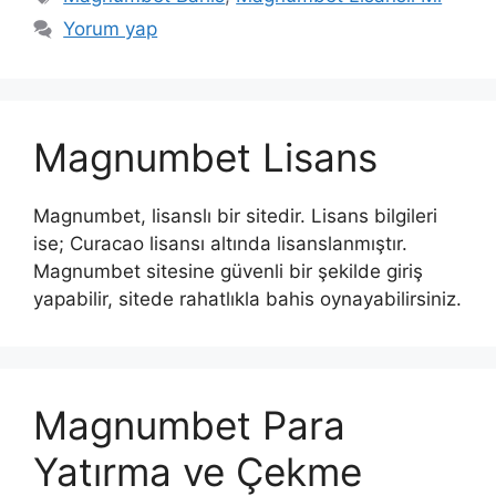
Yorum yap
Magnumbet Lisans
Magnumbet, lisanslı bir sitedir. Lisans bilgileri
ise; Curacao lisansı altında lisanslanmıştır.
Magnumbet sitesine güvenli bir şekilde giriş
yapabilir, sitede rahatlıkla bahis oynayabilirsiniz.
Magnumbet Para
Yatırma ve Çekme