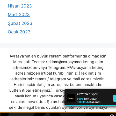
Nisan 2023
Mart 2023
Şubat 2023
Ocak 2023
Avrasya'nın en büyük reklam platformunda olmak için
Microsoft Teams:
reklam@avrasyamarketing.com
adresimizden veya Telegram: @Avrasyamarketing
adresimizden irtibat kurabilirsiniz. (Tek iletişim
adreslerimiz teams / telegram ve mail adresimizdir.
Harici hiçbir iletişim adresimiz bulunmamaktadır.
Lütfen itibar etmeyiniz.) Türkiye yasalarına göre 7258
sayılı kanun uyarınca yasa dışı bahis oynamanın
cezaları mevcuttur. Şu an bulunduğunuz site hiç bir
şekilde illegal bahis oyunları oynatmıyor ve oynamaya
aracı olmuyordur.
smartbahis
|
hodribet
|
parmabet
|
×