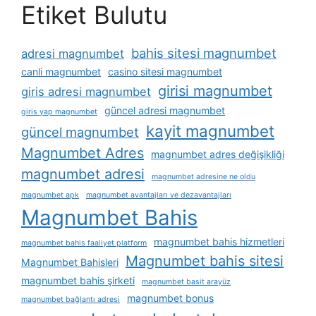
Etiket Bulutu
bahis sitesi magnumbet
adresi magnumbet
canli magnumbet
casino sitesi magnumbet
girisi magnumbet
giris adresi magnumbet
güncel adresi magnumbet
giris yap magnumbet
kayit magnumbet
güncel magnumbet
Magnumbet Adres
magnumbet adres değişikliği
magnumbet adresi
magnumbet adresine ne oldu
magnumbet apk
magnumbet avantajları ve dezavantajları
Magnumbet Bahis
magnumbet bahis hizmetleri
magnumbet bahis faaliyet platform
Magnumbet bahis sitesi
Magnumbet Bahisleri
magnumbet bahis şirketi
magnumbet basit arayüz
magnumbet bonus
magnumbet bağlantı adresi