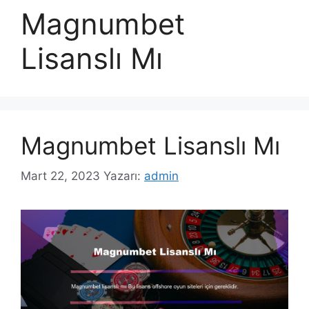
Magnumbet
Lisanslı Mı
Magnumbet Lisanslı Mı
Mart 22, 2023
Yazarı:
admin