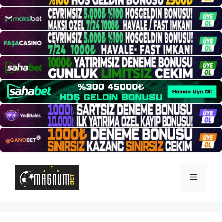
İçeriğe
atla
Menü