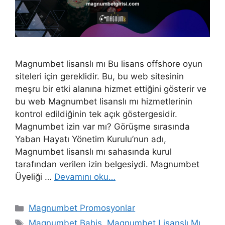
Magnumbet lisanslı mı Bu lisans offshore oyun
siteleri için gereklidir. Bu, bu web sitesinin
meşru bir etki alanına hizmet ettiğini gösterir ve
bu web Magnumbet lisanslı mı hizmetlerinin
kontrol edildiğinin tek açık göstergesidir.
Magnumbet izin var mı? Görüşme sırasında
Yaban Hayatı Yönetim Kurulu’nun adı,
Magnumbet lisanslı mı sahasında kurul
tarafından verilen izin belgesiydi. Magnumbet
Üyeliği …
Devamını oku…
Kategoriler
Magnumbet Promosyonlar
Etiketler
Magnumbet Bahis
,
Magnumbet Lisanslı Mı