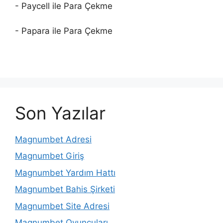
- Paycell ile Para Çekme
- Papara ile Para Çekme
Son Yazılar
Magnumbet Adresi
Magnumbet Giriş
Magnumbet Yardım Hattı
Magnumbet Bahis Şirketi
Magnumbet Site Adresi
Magnumbet Oyuncuları