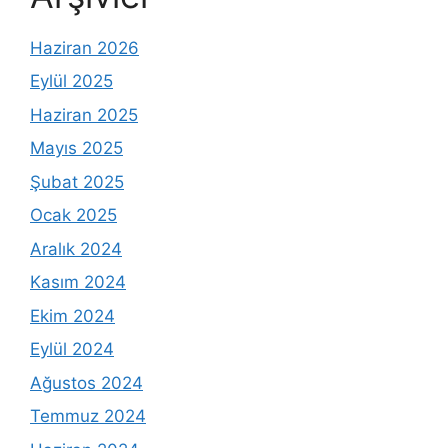
Haziran 2026
Eylül 2025
Haziran 2025
Mayıs 2025
Şubat 2025
Ocak 2025
Aralık 2024
Kasım 2024
Ekim 2024
Eylül 2024
Ağustos 2024
Temmuz 2024