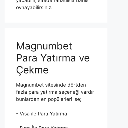
yapabilir, sitede rahatlıkla bahis
oynayabilirsiniz.
Magnumbet
Para Yatırma ve
Çekme
Magnumbet sitesinde dörtden
fazla para yatırma seçeneği vardır
bunlardan en popülerleri ise;
- Visa ile Para Yatırma