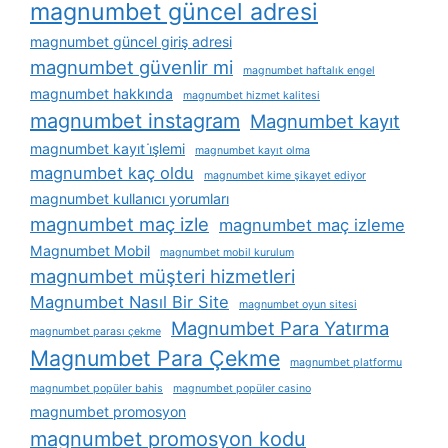
magnumbet güncel adresi
magnumbet güncel giriş adresi
magnumbet güvenlir mi
magnumbet haftalık engel
magnumbet hakkında
magnumbet hizmet kalitesi
magnumbet instagram
Magnumbet kayıt
magnumbet kayıt i̇şlemi
magnumbet kayıt olma
magnumbet kaç oldu
magnumbet kime şikayet ediyor
magnumbet kullanıcı yorumları
magnumbet maç izle
magnumbet maç izleme
Magnumbet Mobil
magnumbet mobil kurulum
magnumbet müşteri hizmetleri
Magnumbet Nasıl Bir Site
magnumbet oyun sitesi
Magnumbet Para Yatırma
magnumbet parası çekme
Magnumbet Para Çekme
magnumbet platformu
magnumbet popüler bahis
magnumbet popüler casino
magnumbet promosyon
magnumbet promosyon kodu