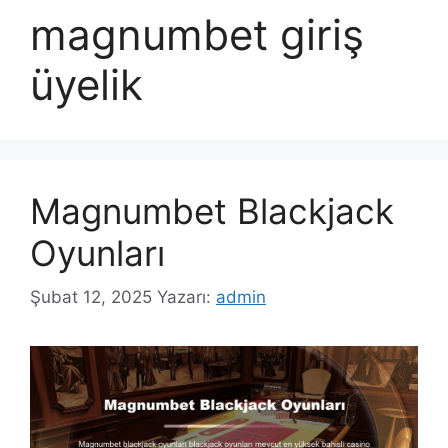
magnumbet giriş
üyelik
Magnumbet Blackjack
Oyunları
Şubat 12, 2025
Yazarı:
admin