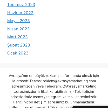
Temmuz 2023
Haziran 2023
Mayıs 2023
Nisan 2023
Mart 2023
Şubat 2023
Ocak 2023
Avrasya'nın en büyük reklam platformunda olmak için
Microsoft Teams:
reklam@avrasyamarketing.com
adresimizden veya Telegram: @Avrasyamarketing
adresimizden irtibat kurabilirsiniz. (Tek iletişim
adreslerimiz teams / telegram ve mail adresimizdir.
Harici hiçbir iletişim adresimiz bulunmamaktadır.
Lütfen itibar etmeyiniz.) Türkiye yasalarına göre 7258