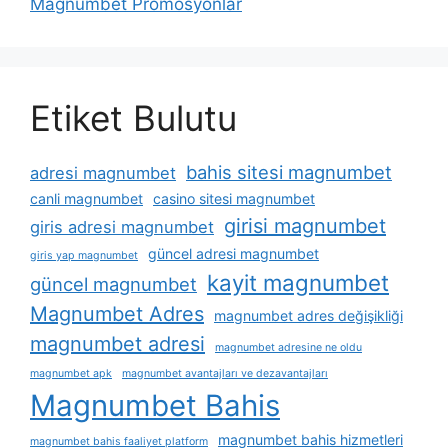
Magnumbet Promosyonlar
Etiket Bulutu
bahis sitesi magnumbet
adresi magnumbet
canli magnumbet
casino sitesi magnumbet
girisi magnumbet
giris adresi magnumbet
güncel adresi magnumbet
giris yap magnumbet
kayit magnumbet
güncel magnumbet
Magnumbet Adres
magnumbet adres değişikliği
magnumbet adresi
magnumbet adresine ne oldu
magnumbet apk
magnumbet avantajları ve dezavantajları
Magnumbet Bahis
magnumbet bahis hizmetleri
magnumbet bahis faaliyet platform