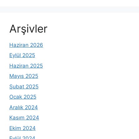
Arşivler
Haziran 2026
Eylül 2025
Haziran 2025
Mayıs 2025
Şubat 2025
Ocak 2025
Aralık 2024
Kasım 2024
Ekim 2024
Eylül 2024