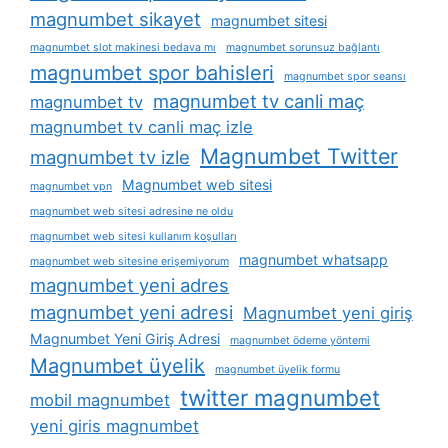
magnumbet sikayet
magnumbet sitesi
magnumbet slot makinesi bedava mı
magnumbet sorunsuz bağlantı
magnumbet spor bahisleri
magnumbet spor seansı
magnumbet tv canli maç
magnumbet tv
magnumbet tv canli maç izle
Magnumbet Twitter
magnumbet tv izle
Magnumbet web sitesi
magnumbet vpn
magnumbet web sitesi adresine ne oldu
magnumbet web sitesi kullanım koşulları
magnumbet whatsapp
magnumbet web sitesine erişemiyorum
magnumbet yeni adres
magnumbet yeni adresi
Magnumbet yeni giriş
Magnumbet Yeni Giriş Adresi
magnumbet ödeme yöntemi
Magnumbet üyelik
magnumbet üyelik formu
twitter magnumbet
mobil magnumbet
yeni giris magnumbet