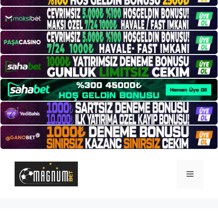
İçeriğe
atla
Menü