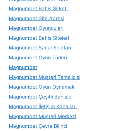
Magnumbet Bahis Şirketi
Magnumbet Site Adresi
Magnumbet Oyuncuları
Magnumbet Bahis Siteleri
Magnumbet Sanal Sporları
Magnumbet Oyun Türleri
Magnumbet
Magnumbet Müşteri Temsilcisi
Magnumbet Oyun Oynamak
Magnumbet Çeşitli Bahisler
Magnumbet İletişim Kanalları
Magnumbet Müşteri Merkezi
Magnumbet Çevre Bilinci