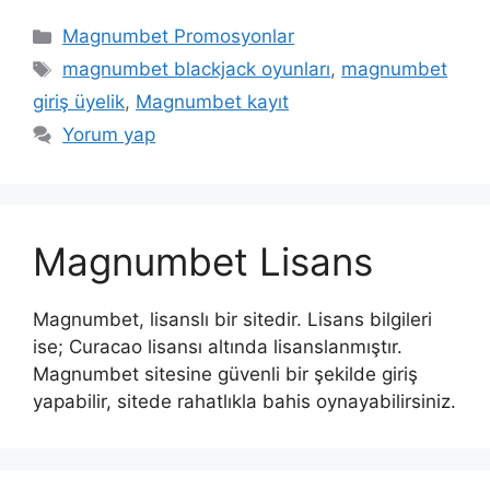
Kategoriler
Magnumbet Promosyonlar
Etiketler
magnumbet blackjack oyunları
,
magnumbet
giriş üyelik
,
Magnumbet kayıt
Yorum yap
Magnumbet Lisans
Magnumbet, lisanslı bir sitedir. Lisans bilgileri
ise; Curacao lisansı altında lisanslanmıştır.
Magnumbet sitesine güvenli bir şekilde giriş
yapabilir, sitede rahatlıkla bahis oynayabilirsiniz.