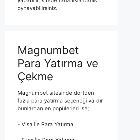
yapabilir, sitede rahatlıkla bahis
oynayabilirsiniz.
Magnumbet
Para Yatırma ve
Çekme
Magnumbet sitesinde dörtden
fazla para yatırma seçeneği vardır
bunlardan en popülerleri ise;
- Visa ile Para Yatırma