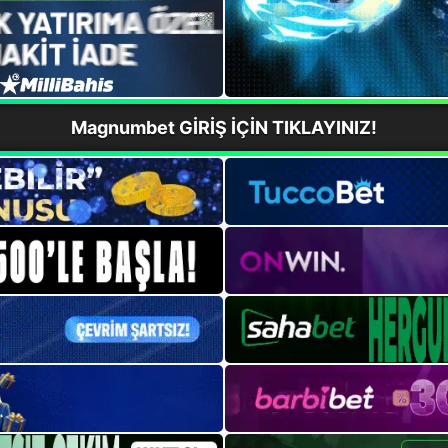
Magnumbet GİRİŞ İÇİN TIKLAYINIZ!